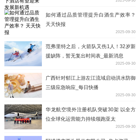
2025-09-30
如何通过品质管理提升白酒生产效率？
天天快报
2025-09-30
范弗里特之后，火箭队又伤1人！32岁新
援缺阵，暂无复出时间表_最新消息
2025-09-30
广西针对郁江上游左江流域启动洪水防御
三级应急响应_每日快播
2025-09-30
华龙航空境外注册机队突破30架 以全方
位全球化运营能力持续领跑亚太
2025-09-30