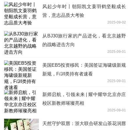
风起少年时丨朝阳凯文蓑羽鹤坚毅成长
营，意志品质大考验
2025-09-02
从BJ30旅行家的产品进化，看北京越野
的战略进击方向
2025-09-01
美国EB5投资移民：美国签证海啸级新规
新规，F/J/I类持有者速看
2025-09-01
新师启航，引领未来 | 耀中耀华北京亦庄
校区新教师璀璨亮相
2025-09-01
天然守护双唇：浙大联合研发山茶花润唇