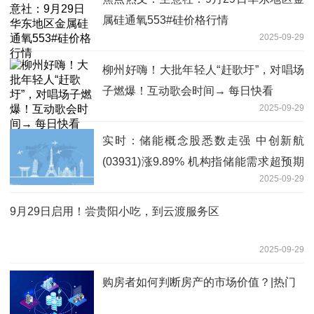
属硅通氧553#硅价格行情
2025-09-29
柳州好嗨！大批年轻人“赶歌圩”，对唱场
子燃爆！互动歌会时间→ 每日快看
2025-09-29
实时：储能概念股悉数走强 中创新航
(03931)涨9.89% 机构指储能需求超预期
2025-09-29
带来的产业链量利齐升逻辑持续兑现
9月29日启用！尝贵阳小吃，到云渡服务区
2025-09-29
购房者如何判断房产的市场价值？|热门