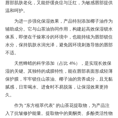
唇部肌肤老化，又能舒缓炎症与泛红，为敏感唇部提供
温和呵护。
为进一步强化保湿
效果，产品特别添加椰子油作为
辅助成分。它与山茶油协同作用，构建起高效保湿锁水
体系，即便在干燥寒冷的环境中，也能持续为唇部锁住
水分，保持肌肤水润光泽，避免因环境刺激导致的唇部
不适。
天然蜂蜡的科学添加（占比 4%），是实现长效保
湿的关键。其独特的成膜特
性，能在唇部表面形成轻薄
保护膜，牢牢锁住山茶油、椰子油的营养成分，且无黏
腻感，日常喝水、进食时不易脱落，让保湿
效果更持
久。
作为 “东方植萃代表” 的山茶花提取物，为产品注
入了抗皱修护能量。提取物中的黄酮类、多酚类活
性物