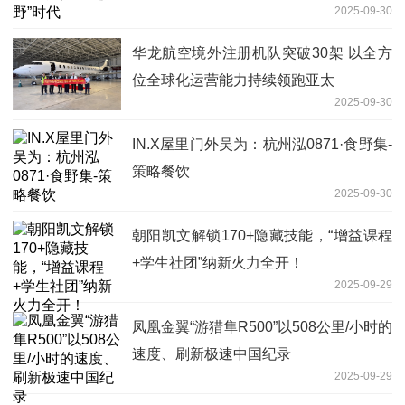
2025-09-30
华龙航空境外注册机队突破30架 以全方
位全球化运营能力持续领跑亚太
2025-09-30
IN.X屋里门外吴为：杭州泓0871·食野集-
策略餐饮
2025-09-30
朝阳凯文解锁170+隐藏技能，“增益课程
+学生社团”纳新火力全开！
2025-09-29
凤凰金翼“游猎隼R500”以508公里/小时的
速度、刷新极速中国纪录
2025-09-29