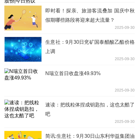
即时看！探亲、旅游客流叠加 国庆中秋
假期哪些路段将迎来超大流量？
2025-09-30
生意社：9月30日兖矿国泰醋酸乙酯价格
上调
2025-09-30
N瑞立首日收盘涨49.93%
2025-09-30
速读：把线粒体捏成钥匙扣，这也太酷了
吧
2025-09-30
简讯:生意社：9月30日山东利华益集团油