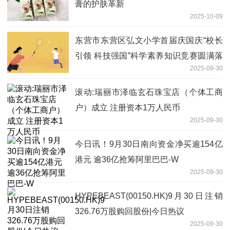
膏的护肤革新
2025-10-09
东营市东营区弘文小学首届庆国庆“校长
引领 科技强国”科学素养知识竞赛圆满落
2025-09-30
幕-热讯
滚动:瑞丽市泽临玄石珠宝店（个体工商
户）成立 注册资本1万人民币
2025-09-30
今日讯！9月30日南向资金净买逾154亿
港元 逾36亿抢筹阿里巴巴-W
2025-09-30
HYPEBEAST(00150.HK)9月30日注销
326.76万股购回股份|今日热议
2025-09-30