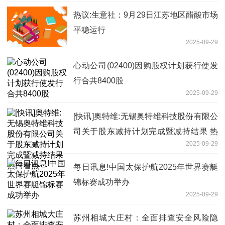
热议:生意社：9月29日江苏地区醋酸市场
平稳运行
2025-09-29
心动公司(02400)因购股权计划获行使发
行合共8400股
2025-09-29
[快讯]奥特维:无锡奥特维科技股份有限公
司关于股东减持计划完成暨减持结果 热
2025-09-29
门看点
每日讯息!中国太保护航2025年世界赛艇
锦标赛成功举办
2025-09-29
苏州相城大庄村：全面排查安全风险隐