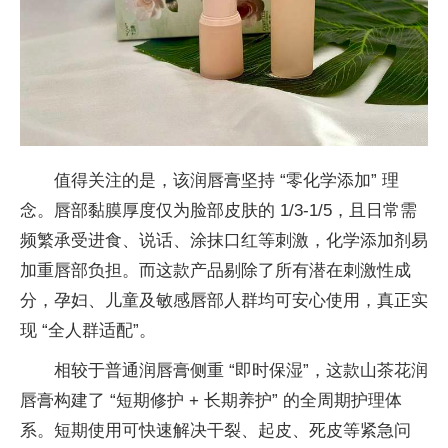
值得关注的是，该润唇膏坚持 “零化学添加” 理
念。唇部黏膜厚度仅为脸部皮肤的 1/3-1/5，且日常需
频繁承受进食、说话、涂抹口红等刺激，化学添加剂易
加重唇部负担。而这款产品剔除了所有潜在刺激
性成
分，孕妇、儿童及敏感唇部人群均可安心使用，真正实
现 “全人群适配”。
相较于普通润唇膏侧重 “即时保湿”，这款山茶花润
唇膏构建了 “短期修护 + 长期养护” 的全周期护理体
系。短期使用可快速解决干裂、起皮、死皮等紧急问