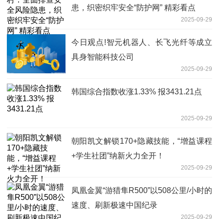
患，织密织牢安全“防护网” 精彩看点
2025-09-29
今日观点!智元机器人、长飞光纤等成立
具身智能科技公司
2025-09-29
韩国综合指数收涨1.33% 报3431.21点
2025-09-29
朝阳凯文解锁170+隐藏技能，“增益课程
+学生社团”纳新火力全开！
2025-09-29
凤凰金翼“游猎隼R500”以508公里/小时的
速度、刷新极速中国纪录
2025-09-29