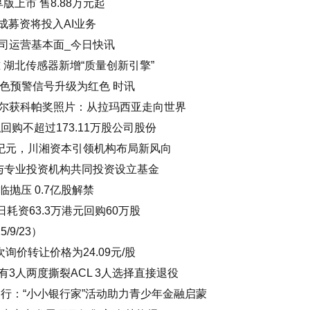
版上市 售8.88万元起
成募资将投入AI业务
司运营基本面_今日快讯
 湖北传感器新增“质量创新引擎”
色预警信号升级为红色 时讯
尔获科帕奖照片：从拉玛西亚走向世界
回购不超过173.11万股公司股份
纪元，川湘资本引领机构布局新风向
)：拟与专业投资机构共同投资设立基金
临抛压 0.7亿股解禁
23日耗资63.3万港元回购60万股
/9/23）
本次询价转让价格为24.09元/股
有3人两度撕裂ACL 3人选择直接退役
行：“小小银行家”活动助力青少年金融启蒙