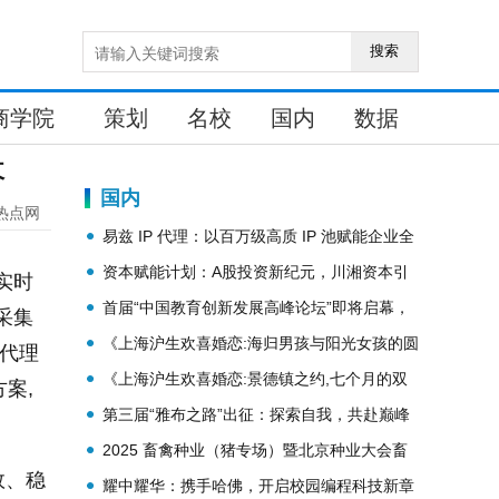
搜索
商学院
策划
名校
国内
数据
长
国内
热点网
易兹 IP 代理：以百万级高质 IP 池赋能企业全
球业务新增长
资本赋能计划：A股投资新纪元，川湘资本引
实时
领机构布局新风向
首届“中国教育创新发展高峰论坛”即将启幕，
采集
共绘教育发展新蓝图
《上海沪生欢喜婚恋:海归男孩与阳光女孩的圆
 代理
满旅程》
《上海沪生欢喜婚恋:景德镇之约,七个月的双
案,
向奔赴》
第三届“雅布之路”出征：探索自我，共赴巅峰
2025 畜禽种业（猪专场）暨北京种业大会畜
效、稳
牧论坛在京举办
耀中耀华：携手哈佛，开启校园编程科技新章