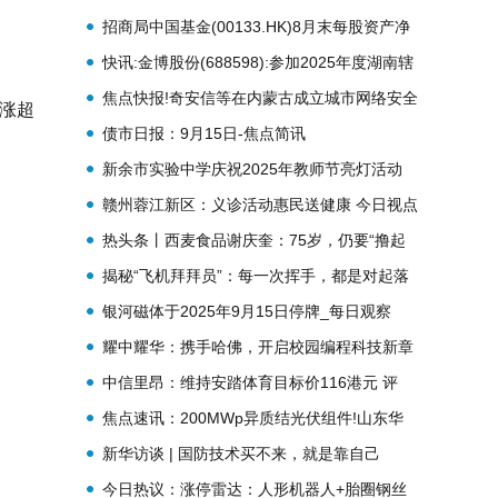
股|前沿热点
招商局中国基金(00133.HK)8月末每股资产净
值5.703美元
快讯:金博股份(688598):参加2025年度湖南辖
区上市公司投资者网上集体接待日暨半年度业
焦点快报!奇安信等在内蒙古成立城市网络安全
达涨超
绩说明会活动
技术公司
债市日报：9月15日-焦点简讯
新余市实验中学庆祝2025年教师节亮灯活动
每日视讯
赣州蓉江新区：义诊活动惠民送健康 今日视点
热头条丨西麦食品谢庆奎：75岁，仍要“撸起
袖子加油干”
揭秘“飞机拜拜员”：每一次挥手，都是对起落
平安的承诺_热门
银河磁体于2025年9月15日停牌_每日观察
耀中耀华：携手哈佛，开启校园编程科技新章
中信里昂：维持安踏体育目标价116港元 评
级“跑赢大市”|微资讯
焦点速讯：200MWp异质结光伏组件!山东华
电第二批户用分布式鲁东、鲁西标段400MW
新华访谈 | 国防技术买不来，就是靠自己
光伏发电项目光伏组件采购项目招标公告
今日热议：涨停雷达：人形机器人+胎圈钢丝