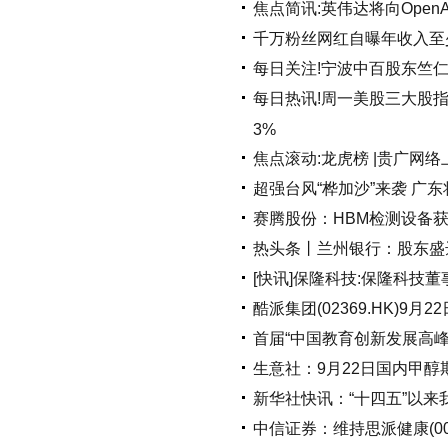
焦点简讯:英伟达将向Ope
千万粉丝网红自曝年收入至
每日关注!宁波中百股东竺仁
每日热讯!周一美股三大股指收
3%
焦点滚动:龙虎榜 |贵广网络上
超强台风“桦加沙”来袭 广
赛腾股份：HBM检测设备
热头条丨兰州银行：股东盛
[快讯]保隆科技:保隆科技
酷派集团(02369.HK)9月
首届“中国教育创新发展高
生意社：9月22日国内甲醇
新华社快讯：“十四五”以来
中信证券：维持思派健康(003