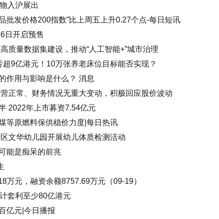
文物入沪展出
品批发价格200指数”比上周五上升0.27个点-每日短讯
26日开启预售
高质量数据集建设，推动“人工智能+”城市治理
亏超9亿港元！10万张养老床位目标能否实现？
的作用与影响是什么？ 消息
运营正常、财务情况无重大变动，积极回应股价波动
2022年上市募资7.54亿元
煤等原燃料保供稳价力度|每日热讯
营区文华幼儿园开展幼儿体质检测活动
可能是痴呆的前兆
生
8万元，融资余额8757.69万元（09-19）
计套利至少80亿港元
百亿元|今日播报