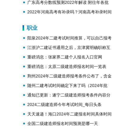
势？
广东高考分数线预测2022年解读 附往年各批
次分数线
2022年河南高考有补录吗？河南高考补录时间
安排
职业
阳泉2024年二建考试时间推算，可以自己报考
吗
江浙沪二建证书通用之后，京津冀明确职称互
认！一体化进程正急速推进！
重磅消息：张家界二建个人报名入口官网
重磅消息：太原二级建造师报名时间一览表
2024年
荆州2024年二级建造师报考条件公布了，含金
量高吗
随州二建考试时间确定下来了吗（2024年批
次），需要多少费用
通知已更新：遂宁二级建造师报考条件内容分
析2024年
2024二级建造师今年考试时间_每日头条
天天速递！海口2024年二建报名时间具体时间
安排一览表
全国二级建造师报名时间预测是哪一天