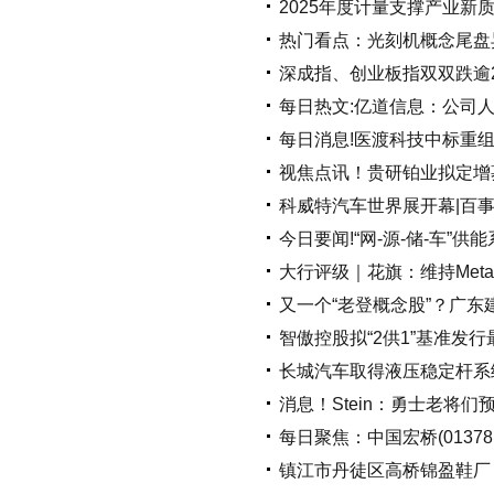
2025年度计量支撑产业新
热门看点：光刻机概念尾盘
深成指、创业板指双双跌逾
每日热文:亿道信息：公司
每日消息!医渡科技中标重组
视焦点讯！贵研铂业拟定增募不超
科威特汽车世界展开幕|百
今日要闻!“网-源-储-车”
大行评级｜花旗：维持Meta
又一个“老登概念股”？广
智傲控股拟“2供1”基准发行
长城汽车取得液压稳定杆系
消息！Stein：勇士老将
每日聚焦：中国宏桥(01378.
镇江市丹徒区高桥锦盈鞋厂