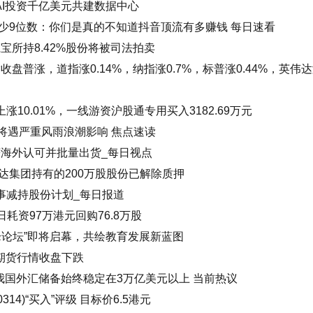
nAI投资千亿美元共建数据中心
少9位数：你们是真的不知道抖音顶流有多赚钱 每日速看
宝所持8.42%股份将被司法拍卖
盘普涨，道指涨0.14%，纳指涨0.7%，标普涨0.44%，英伟
涨10.01%，一线游资沪股通专用买入3182.69万元
东将遇严重风雨浪潮影响 焦点速读
获海外认可并批量出货_每日视点
达集团持有的200万股股份已解除质押
董事减持股份计划_每日报道
22日耗资97万港元回购76.8万股
峰论坛”即将启幕，共绘教育发展新蓝图
期货行情收盘下跌
我国外汇储备始终稳定在3万亿美元以上 当前热议
14)“买入”评级 目标价6.5港元