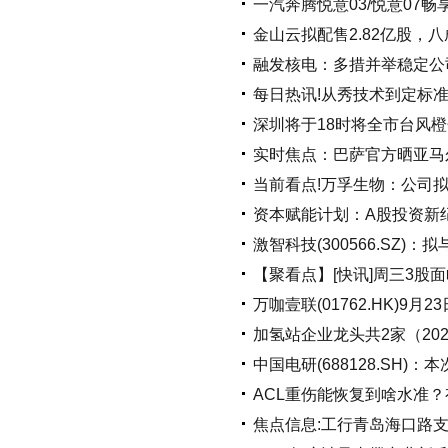
一汽奔腾悦意03/悦意07畅享
金山云拟配售2.82亿股，八
融发核电：多措并举稳定公
每日热讯!从秀技术到定标准
深圳将于18时将全市台风橙
实时焦点：巴萨官方晒亚马
当前看点!万孚生物：公司拟
资本赋能计划：A股投资新
激智科技(300566.SZ
【聚看点】[快讯]周三3股面
万咖壹联(01762.HK)9月
加氢站企业龙头共2家（2025
中国电研(688128.SH)：
ACL重伤能恢复到啥水准？
焦点信息:工行青岛海口路支