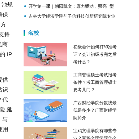
 池规
开学第一课｜朝阳凯文：愿力驱动，照亮T型
确保
人才卓越成长之路
吉林大学经济学院与子信科技创新研究院专业
一方
学位硕士研究生培养实践基地揭牌仪式圆满举
名校
支持
行
电商
初级会计如何打印准考
 IP
证？会计初级考完之后
考什么？
工商管理硕士考试报考
提供
条件？考工商管理硕士
站识
要考几门？
 代
广西财经学院分数线最
险,延
低是多少？广西财经学
院简介
。与
使用
宝鸡文理学院有哪些专
业？宝鸡文理学院什么