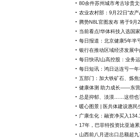
80余件苏州城市考古珍贵
农业农村部：9月22日“农产
腾势N8L官图发布 将于9月
当前看点!华体科技入选国家
每日报道：北京健康5年半
银行在推动区域经济发展中
每日快讯!山高控股：业务
每日短讯：鸿日达连亏一年半 
五部门：加大铁矿石、炼焦
健康体测 助力成长——东
总是抑郁、淡漠……这些也
暖心图景 | 医共体建设惠民
广康生化：融资净买入134.1
17年，巴菲特投资比亚迪累
山西前八月进出口总额超九