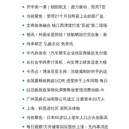
+半年报扭亏+绿色工厂 大业股份触及涨停
开学第一课｜朝阳凯文：愿力驱动，照亮T型
人才卓越成长之路
当前聚焦：受理27个月后终获上会的新广益：
单价降却毛利率升，对某客户过河拆“桥”？新
文商旅体融合 镇江西津渡打造“苏超”第二现场
增产能难消化，能做到原料涨，利润也涨？同
视讯！外面全是阿祖！快船晒祖巴茨合集：新
行为何做不到？
赛季主场揭幕战倒计时40天
传承棋艺 弘扬文化 热资讯
中汽协发布《汽车整车企业供应商账款支付规
范倡议》|焦点快播
从社会学跨界计算机，AI女博士研发适老大模
型
今亮点！博洛尼亚主帅：没能遏制好对手的边
路，单线的米兰会在意甲成功
全国夏粮收购超1亿吨 进度快于上年同期 每日
时讯
以旧换新政策细化调整释放更强消费动能-今
日关注
广州晃婧石油有限公司成立 注册资本20万人
民币_每日速读
上海：科普进社区 居民乐体验
当前聚焦：日本65岁以上老年人口占比创新高
每日观察!方舟健客回应股价上涨：无内幕消息