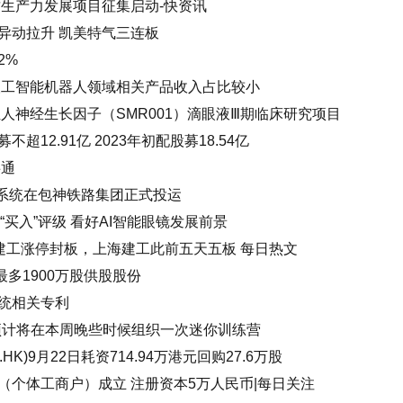
质生产力发展项目征集启动-快资讯
异动拉升 凯美特气三连板
2%
人工智能机器人领域相关产品收入占比较小
人神经生长因子（SMR001）滴眼液Ⅲ期临床研究项目
12.91亿 2023年初配股募18.54亿
事通
供能系统在包神铁路集团正式投运
“买入”评级 看好AI智能眼镜发展前景
东建工涨停封板，上海建工此前五天五板 每日热文
最多1900万股供股股份
统相关专利
们预计将在本周晚些时候组织一次迷你训练营
HK)9月22日耗资714.94万港元回购27.6万股
（个体工商户）成立 注册资本5万人民币|每日关注