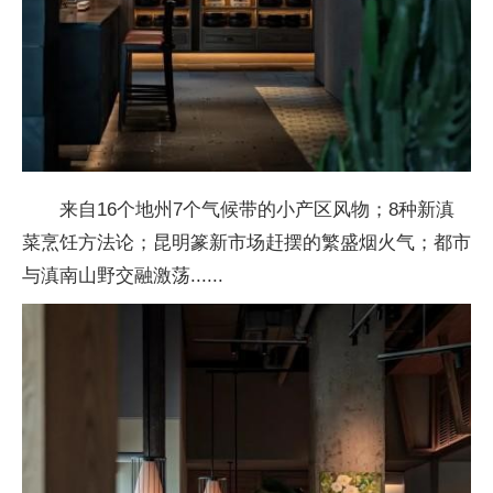
来自16个地州7个气候带的小产区风物；8种新滇
菜烹饪方法论；昆明篆新市场赶摆的繁盛烟火气；都市
与滇南山野交融激荡......