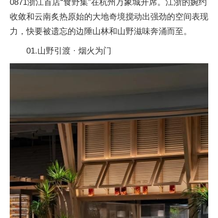
0871浙江首店“食野集”在杭州万象城开席。江浙的婉约
收敛和云南炙热原始的大地奇境搅动出强劲的空间表现
力，快要被遗忘的边陲山林和山野滋味奔涌而至。
01.山野引渡 · 烟火为门