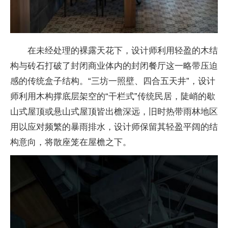
在未经处理的裸露天花下，设计师利用轻盈的木结
构与砖石打破了封闭商业体内的封闭餐厅这一略带压迫
感的传统盒子结构。“三坊一照壁、四合五天井”，设计
师利用木构撑底层架空的“干栏式”传统民居，陡峭的歇
山式屋顶或悬山式屋顶皆出檐深远，旧时热带雨林地区
用以应对频繁的暴雨排水，设计师保留其轻盈平阔的结
构意向，将散座笼在屋檐之下。