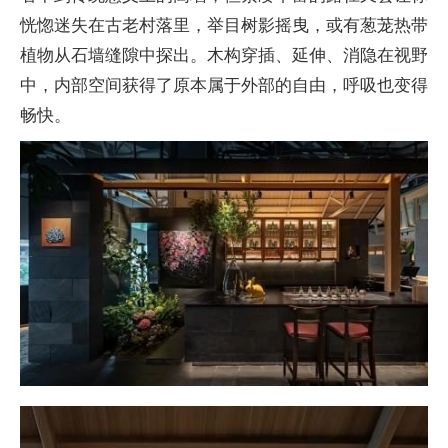
恍惚迷失在古老村落里，举目树影摇曳，或有葱茏热带
植物从石墙缝隙中探出。木构穿插、延伸、消隐在视野
中，内部空间获得了原本属于外部的自由，呼吸也变得
畅快。