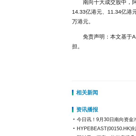
南向十大成交股中，阿
14.33亿港元、11.34亿
万港元。
放大字体
免责声明：本文基于A
缩小字体
担。
标签：
港元
阿里巴巴-W
资
相关新闻
资讯播报
今日讯！9月30日南向资金净
HYPEBEAST(00150.H