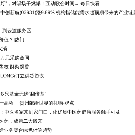
歌圩”，对唱场子燃爆！互动歌会时间→ 每日快看
创新航(03931)涨9.89% 机构指储能需求超预期带来的产业链
，到云渡服务区
价值？|热门
取消
0万元采购合同
盈枝 酥梨飘香
LONGi订立供货协议
 多只基金无缘“翻倍基”
一高桥， 贵州献给世界的礼物-观点
宿迁：中医名家来到家门口，让优质中医药健康服务触手可及
医药，成第二大股东
造业务契合绿色计算趋势