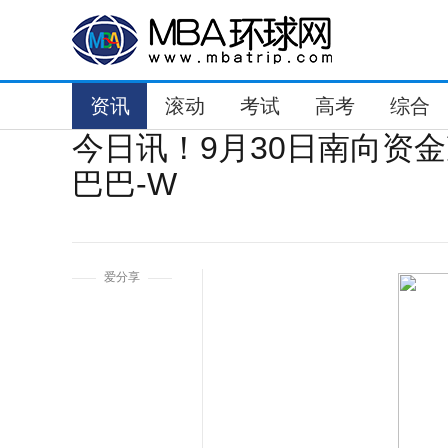
资讯
滚动
考试
高考
综合
今日讯！9月30日南向资金
巴巴-W
1
爱分享