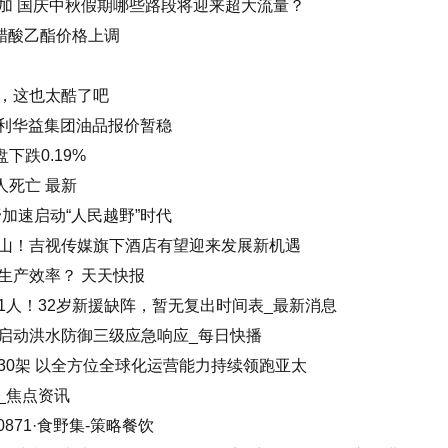
加 国庆中秋假期哪些路段将迎来超大流量？
醋酸乙酯价格上调
，这也太酷了吧
东利华益集团油品报价暂稳
盘下跌0.19%
人死亡 最新
野加速启动“人民越野”时代
山！吉视传媒旗下酒店有望迎来发展新机遇
生产效率？ 天天快报
1人！32岁新援缺阵，暂无复出时间表_最新消息
启动洪水防御三级应急响应_每日快播
30架 以全方位全球化运营能力持续领跑亚太
_焦点资讯
871·食野集-策略餐饮