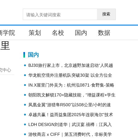
搜索
商学院
策划
名校
国内
数据
阿里
国内
BJ30旅行家上市，北京越野加速启动“人民越
究中心
野”时代
华龙航空境外注册机队突破30架 以全方位全
球化运营能力持续领跑亚太
IN.X屋里门外吴为：杭州泓0871·食野集-策略
餐饮
朝阳凯文解锁170+隐藏技能，“增益课程+学生
社团”纳新火力全开！
凤凰金翼“游猎隼R500”以508公里/小时的速
度、刷新极速中国纪录
卓越共赢！益而益集团2025年连获海尔“技术
创新奖”与“全球卓越合作奖”
LDH DESIGN刘道华｜武汉宴.禧樽：江风入
宴，如繁花盛开
游牧商店 x CIFF｜第五消费时代，非标美学