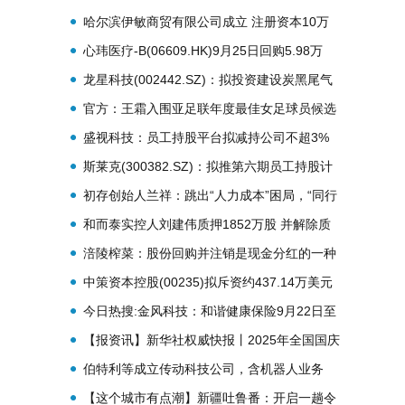
胜 新视野
哈尔滨伊敏商贸有限公司成立 注册资本10万
人民币|快播报
心玮医疗-B(06609.HK)9月25日回购5.98万
股，耗资370.59万港元
龙星科技(002442.SZ)：拟投资建设炭黑尾气
余热发电机组节能升级改造项目_今热点
官方：王霜入围亚足联年度最佳女足球员候选
人名单-独家焦点
盛视科技：员工持股平台拟减持公司不超3%
股份
斯莱克(300382.SZ)：拟推第六期员工持股计
划
初存创始人兰祥：跳出“人力成本”困局，“同行
者”文化激活品牌硬实力
和而泰实控人刘建伟质押1852万股 并解除质
押1196万股-焦点速递
涪陵榨菜：股份回购并注销是现金分红的一种
方式|每日播报
中策资本控股(00235)拟斥资约437.14万美元
认购AccX Limited25.5万股可换股优先股
今日热搜:金风科技：和谐健康保险9月22日至
9月24日减持5714.19万股
【报资讯】新华社权威快报丨2025年全国国庆
文化和旅游消费月活动启动
伯特利等成立传动科技公司，含机器人业务
【这个城市有点潮】新疆吐鲁番：开启一趟令