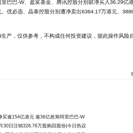
里巴巴-W、盈富基金、腾讯控股分别获净买入36.29亿
港元。优必选、晶泰控股分别遭净卖出6364.17万港元、3886
I生产，仅供参考，不构成任何投资建议，据此操作风险
金
南向
晶泰控股
买逾154亿港元 逾36亿抢筹阿里巴巴-W
K)9月30日注销326.76万股购回股份|今日热议