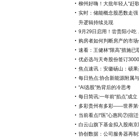
柳州好嗨！大批年轻人“赶
实时：储能概念股悉数走强 中
升逻辑持续兑现
9月29日启用！尝贵阳小吃
购房者如何判断房产的市场
速看：王健林“限高”措施已
优必选与天奇股份签订300
焦点速讯：安徽砀山：硕果
每日热点:协合新能源附属与
“AI选股”热背后的冷思考
每日简讯:一年前“掐点”成立
多彩贵州有多彩——世界第
当前看点!“医”心惠民⑦|
白云山旗下基金拟入股南京
协创数据：公司服务器再制