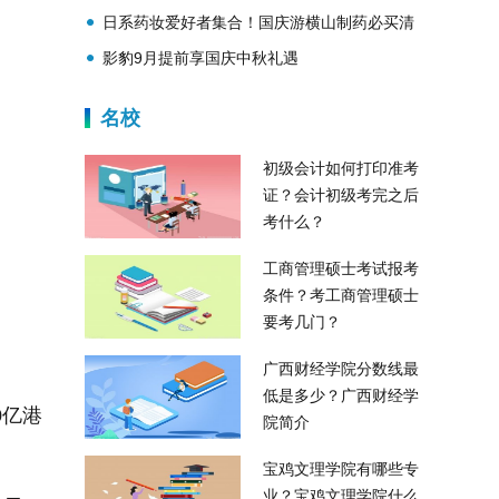
品牌的创新之路
日系药妆爱好者集合！国庆游横山制药必买清
单请速速收藏
影豹9月提前享国庆中秋礼遇
名校
初级会计如何打印准考
证？会计初级考完之后
考什么？
工商管理硕士考试报考
条件？考工商管理硕士
要考几门？
广西财经学院分数线最
低是多少？广西财经学
0亿港
院简介
宝鸡文理学院有哪些专
业？宝鸡文理学院什么