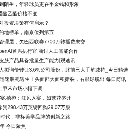
到陌生，年轻球员更在乎金钱和形象
醋酸乙酯价格不变
对投资决策有何启示？
的地榜单，南京位列第五
管理层，欠巴西联赛7700万转播费未交
penAI首席执行官 商讨人工智能合作
皮肤产品具备批量生产能力|观速讯
人拟询价转让3.6%公司股份，此前已大手笔减持_今日精选
靠迅速装死逃生！头面部大面积撕裂，右眼球脱出 每日简讯
区二甲苯市场小幅下调
武汉宴.禧樽：江风入宴，如繁花盛开
298.43万英镑回购29.07万股
五消费时代，非标美学品牌的创新之路
年 今日聚焦