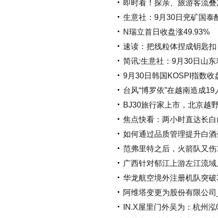
即时看！探亲、旅游客流叠
生意社：9月30日兖矿国泰
N瑞立首日收盘涨49.93%
速读：把线粒体捏成钥匙扣
简讯:生意社：9月30日山
9月30日韩国KOSPI指数收
台风“博罗依”在越南造成19
BJ30旅行家上市，北京越
焦点快看：两小时直达长白
如何通过品质管理提升白酒
范弗里特之后，火箭队又伤
广西针对郁江上游左江流域
华龙航空境外注册机队突破
阿维塔变更为股份有限公司
IN.X屋里门外吴为：杭州泓0