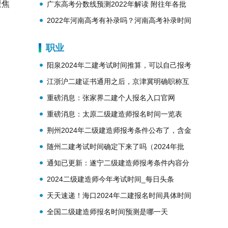
聚焦
势？
广东高考分数线预测2022年解读 附往年各批
次分数线
2022年河南高考有补录吗？河南高考补录时间
安排
职业
阳泉2024年二建考试时间推算，可以自己报考
吗
江浙沪二建证书通用之后，京津冀明确职称互
认！一体化进程正急速推进！
重磅消息：张家界二建个人报名入口官网
重磅消息：太原二级建造师报名时间一览表
2024年
荆州2024年二级建造师报考条件公布了，含金
量高吗
随州二建考试时间确定下来了吗（2024年批
次），需要多少费用
通知已更新：遂宁二级建造师报考条件内容分
析2024年
2024二级建造师今年考试时间_每日头条
天天速递！海口2024年二建报名时间具体时间
安排一览表
全国二级建造师报名时间预测是哪一天