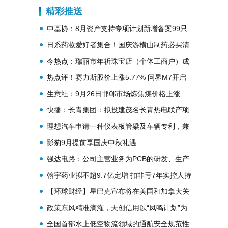
精彩推送
中基协：8月资产支持专项计划新增备案99只
新增备案规模合计875.92亿元_热资讯
日系药妆爱好者集合！国庆游横山制药必买清
单请速速收藏
今热点：瑞丽市年祈珠宝店（个体工商户）成
立 注册资本2万人民币
热点评！赛力斯股价上涨5.77% 问界M7开启
全国交付
生意社：9月26日邯郸市场炼焦煤价格上涨
快播：长青集团：拟投建茂名长青热电联产项
目二期及配套管网工程
理想汽车申请一种仪表板管梁及车辆专利，兼
顾轻量化设计与刚性要求_今日聚焦
影豹9月提前享国庆中秋礼遇
强达电路：公司主营业务为PCB的研发、生产
和销售_天天资讯
翰宇药业拟不超9.7亿定增 扣非亏7年实控人持
股9成质押-简讯
【环球财经】星巴克宣布将在美国和加拿大关
闭数百家门店|每日播报
政策东风精准滴灌，天创信用以“凤鸣计划”为
引擎实现跨越式发展
全国首部水上低空物流领域的通航安全规范性