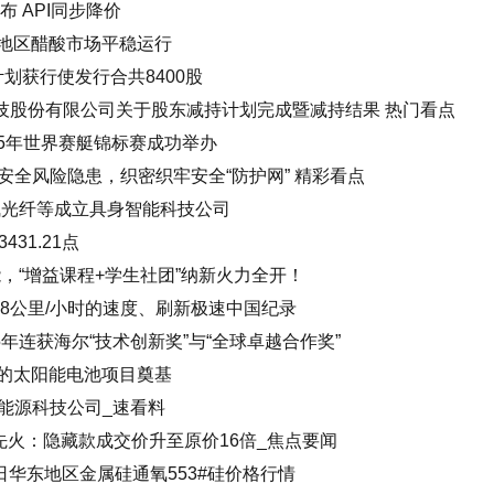
式发布 API同步降价
苏地区醋酸市场平稳运行
权计划获行使发行合共8400股
科技股份有限公司关于股东减持计划完成暨减持结果 热门看点
25年世界赛艇锦标赛成功举办
安全风险隐患，织密织牢安全“防护网” 精彩看点
飞光纤等成立具身智能科技公司
431.21点
能，“增益课程+学生社团”纳新火力全开！
508公里/小时的速度、刷新极速中国纪录
5年连获海尔“技术创新奖”与“全球卓越合作奖”
坦邦的太阳能电池项目奠基
能源科技公司_速看料
先火：隐藏款成交价升至原价16倍_焦点要闻
日华东地区金属硅通氧553#硅价格行情