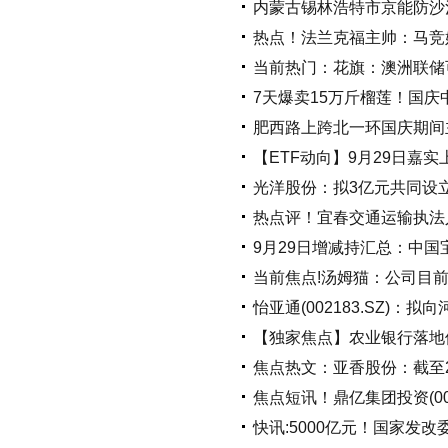
内蒙古锡林浩特市京能防沙
热点！法兰克福主帅：马竞
当前热门：花旗：澳洲联储
7天爆卖15万斤榴莲！国
肥西路上跨北一环国庆期间
【ETF动向】9月29日嘉实
光洋股份：拟3亿元共同设立
热点评！宜春交通运输执法
9月29日增减持汇总：中国
当前焦点!汤姆猫：公司目
怡亚通(002183.SZ)：
【独家焦点】农业银行落地债
焦点热文：亚香股份：截至20
焦点短讯！鼎亿集团投资(00
快讯:5000亿元！国家发