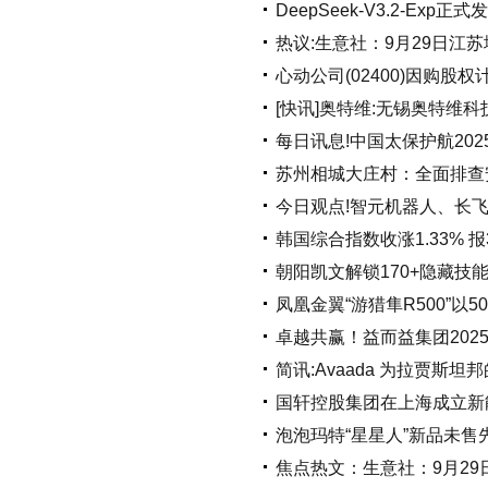
DeepSeek-V3.2-Exp正
热议:生意社：9月29日江
心动公司(02400)因购股
[快讯]奥特维:无锡奥特维
每日讯息!中国太保护航20
苏州相城大庄村：全面排查
今日观点!智元机器人、长
韩国综合指数收涨1.33% 报3
朝阳凯文解锁170+隐藏技
凤凰金翼“游猎隼R500”以
卓越共赢！益而益集团202
简讯:Avaada 为拉贾斯
国轩控股集团在上海成立新
泡泡玛特“星星人”新品未售
焦点热文：生意社：9月29