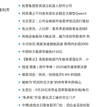
文件正式发布
拓普集团投资成立机器人部件公司
量利齐
阿里通义千问发布原生全模态大模型Qwen3-
Omni|焦点讯息
北京君正：公司会根据市场需求情况进行规划
布局_焦点热议
焦点资讯：人社部：基本养老保险基金连续8
年实现正收益 年均投资收益率5.15%
风电设备板块大幅走强，威力传动等股涨停 热
消息
今日快讯:商家加速拥抱高德 两周内全国2000
多家餐厅已挂出“扫街榜”招牌
中国恒大集团等被执行16亿
【聚看点】港股新能源汽车板块震荡拉升，小
鹏汽车-W涨超5%
报道:图集 | 雨中争锋！2025城市邀请赛决赛
精彩瞬间
最新消息：快讯：恒指低开0.8% 科指跌
0.97% 科网股普跌 创新药概念普遍低开
被称为“民间外交大使”的传奇青年薛锦山
生意社：9月26日东营金茂苯胺最新价格|每日
头条
“私奔私”升温 量化员工缘何另立门户
中网|袁悦生日夜收获开门红，四位金花首轮取