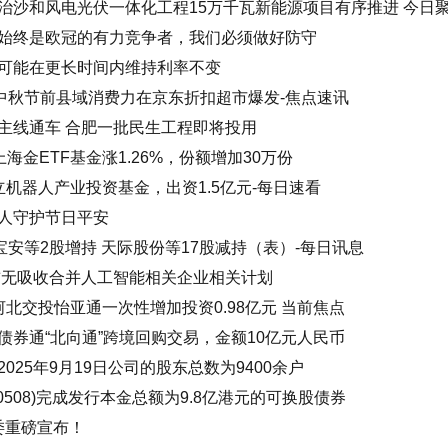
治沙和风电光伏一体化工程15万千瓦新能源项目有序推进 今日
始终是欧冠的有力竞争者，我们必须做好防守
可能在更长时间内维持利率不变
庆中秋节前县域消费力在京东折扣超市爆发-焦点速讯
主线通车 合肥一批民生工程即将投用
上海金ETF基金涨1.26%，份额增加30万份
机器人产业投资基金，出资1.5亿元-每日速看
人守护节日平安
宝安等2股增持 天际股份等17股减持（表）-每日讯息
前无吸收合并人工智能相关企业相关计划
拟向河北交投怡亚通一次性增加投资0.98亿元 当前焦点
券通“北向通”跨境回购交易，金额10亿元人民币
25年9月19日公司的股东总数为9400余户
508)完成发行本金总额为9.8亿港元的可换股债券
改委重磅宣布！