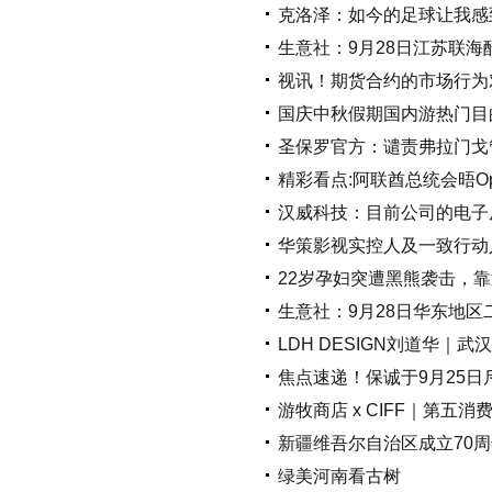
克洛泽：如今的足球让我感
生意社：9月28日江苏联海
视讯！期货合约的市场行为
国庆中秋假期国内游热门目
圣保罗官方：谴责弗拉门戈
精彩看点:阿联酋总统会晤O
汉威科技：目前公司的电子
华策影视实控人及一致行动
22岁孕妇突遭黑熊袭击，
生意社：9月28日华东地
LDH DESIGN刘道华｜
焦点速递！保诚于9月25日斥资
游牧商店 x CIFF｜第
新疆维吾尔自治区成立70周
绿美河南看古树