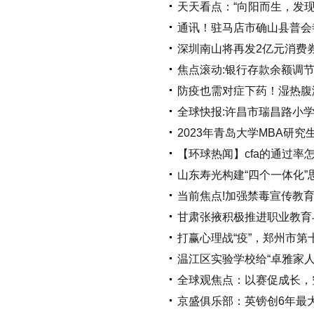
天天看点：“向阳而生，发
通讯！驻马店市确山县普会
深圳南山将再发2亿元消费
焦点滚动:银行存款余额调
防疫也需对症下药！湿热腹
全球快报:许昌市瑞昌路小
2023年青岛大学MBA研
【环球热闻】cfa的通过率
山东寿光构建“四个一体化”
当前焦点!加强禁毒宣传教
甘肃张掖积极推进职业教育
打赢心理战“疫”，郑州市
温江区实验学校给“卓雅家人
全球观焦点：以赛促成长，
京盛俱乐部：英镑创6年最