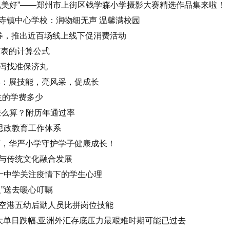
现美好”——郑州市上街区钱学森小学摄影大赛精选作品集来啦！
寺镇中心学校：润物细无声 温馨满校园
券，推出近百场线上线下促消费活动
节表的计算公式
泻找准保济丸
学：展技能，亮风采，促成长
究生的学费多少
怎么算？附历年通过率
思政教育工作体系
育，华严小学守护学子健康成长！
与传统文化融合发展
第十中学关注疫情下的学生心理
”送去暖心叮嘱
空港五幼后勤人员比拼岗位技能
大单日跌幅,亚洲外汇存底压力最艰难时期可能已过去