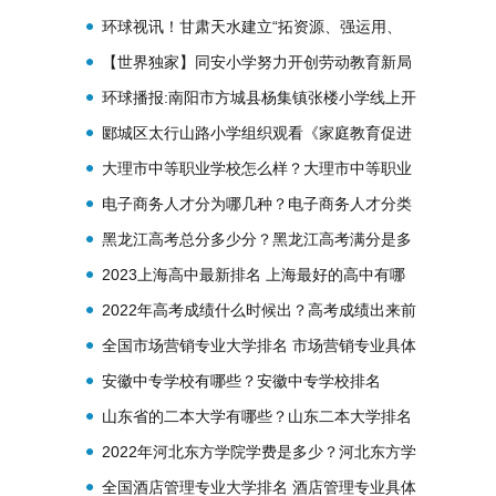
环球视讯！甘肃天水建立“拓资源、强运用、
抓督查”一体化机制
【世界独家】同安小学努力开创劳动教育新局
面
环球播报:南阳市方城县杨集镇张楼小学线上开
展“廉洁”文化进校园活动
郾城区太行山路小学组织观看《家庭教育促进
法》线上教育讲座
大理市中等职业学校怎么样？大理市中等职业
学校招生计划表
电子商务人才分为哪几种？电子商务人才分类
黑龙江高考总分多少分？黑龙江高考满分是多
少分？
2023上海高中最新排名 上海最好的高中有哪
些？
2022年高考成绩什么时候出？高考成绩出来前
干什么？
全国市场营销专业大学排名 市场营销专业具体
介绍
安徽中专学校有哪些？安徽中专学校排名
山东省的二本大学有哪些？山东二本大学排名
汇总
2022年河北东方学院学费是多少？河北东方学
院简介
全国酒店管理专业大学排名 酒店管理专业具体