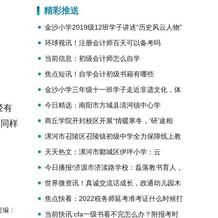
精彩推送
金沙小学2019级12班学子讲述“历史风云人物”
环球视讯！注册会计师百天可以备考吗
当前信息：初级会计师怎么自学
焦点短讯！自学会计初级书籍有哪些
金沙小学三年级十一班学子走近非遗文化，体
验艺术人生
今日精选：南阳市方城县清河镇中心学
经有
校：“四到位”落实网课督导工作
商丘学院开封校区开展“情暖寒冬，‘研’途相
力同样
伴”暖心派水活动
漯河市召陵区召陵镇初级中学全力保障线上教
学质量
天天热文：漯河市郾城区伊坪小学：云
端“语”你同行 多元实践花开
今日播报!济源市济渎路学校：磊落教书育人，
建设清廉学校
世界微资讯！真诚交流话成长，政通幼儿园木
胡桃班和家长朋友同心同行
焦点快看：2022税务师延考准考证什么时候打
责编：
印！附打印流程
当前快讯:cfa一级书看不完怎么办？附报考时