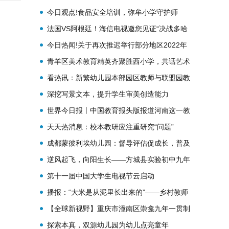
间表
今日观点!食品安全培训，弥牟小学守护师
生“舌尖上的安全”
法国VS阿根廷！海信电视邀您见证“决战多哈
之巅”
今日热闻!关于再次推迟举行部分地区2022年
度税务师职业资格考试的公告
青羊区美术教育精英齐聚胜西小学，共话艺术
教育工作
看热讯：新繁幼儿园本部园区教师与联盟园教
师聚焦游戏，叙谈童心
深挖写景文本，提升学生审美创造能力
世界今日报丨中国教育报头版报道河南这一教
师群体——
天天热消息：校本教研应注重研究“问题”
成都蒙彼利埃幼儿园：督导评估促成长，普及
普惠促发展
逆风起飞，向阳生长——方城县实验初中九年
级召开线上主题班会
第十一届中国大学生电视节云启动
播报：“大米是从泥里长出来的”——乡村教师
李金华和他的劳育智慧课堂
【全球新视野】重庆市潼南区崇龛九年一贯制
学校系统推进劳动教育课程改革
探索本真，双源幼儿园为幼儿点亮童年