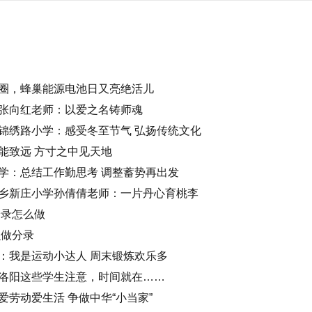
圈，蜂巢能源电池日又亮绝活儿
张向红老师：以爱之名铸师魂
锦绣路小学：感受冬至节气 弘扬传统文化
能致远 方寸之中见天地
学：总结工作勤思考 调整蓄势再出发
乡新庄小学孙倩倩老师：一片丹心育桃李
分录怎么做
么做分录
：我是运动小达人 周末锻炼欢乐多
洛阳这些学生注意，时间就在……
劳动爱生活 争做中华“小当家”