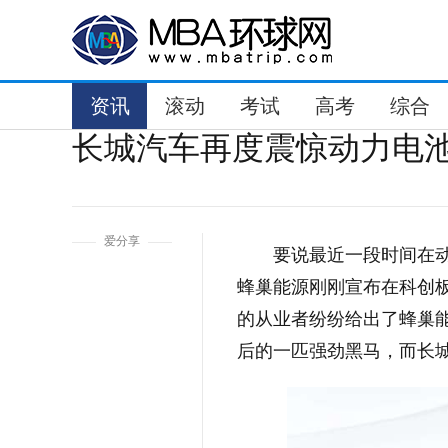
资讯
滚动
考试
高考
综合
长城汽车再度震惊动力电
1
爱分享
要说最近一段时间在
蜂巢能源刚刚宣布在科创板
的从业者纷纷给出了蜂巢
后的一匹强劲黑马，而长