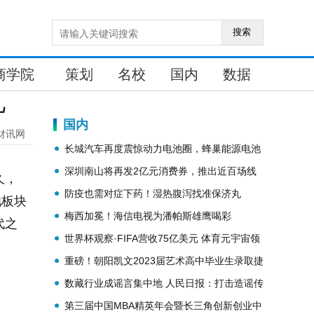
搜索
商学院
策划
名校
国内
数据
儿
国内
财讯网
长城汽车再度震惊动力电池圈，蜂巢能源电池
日又亮绝活儿
深圳南山将再发2亿元消费券，推出近百场线
久，
上线下促消费活动
防疫也需对症下药！湿热腹泻找准保济丸
池板块
梅西加冕！海信电视为潘帕斯雄鹰喝彩
代之
世界杯观察·FIFA营收75亿美元 体育元宇宙领
跑web3营销
重磅！朝阳凯文2023届艺术高中毕业生录取捷
报
数藏行业成谣言集中地 人民日报：打击造谣传
谣，必须揪出幕后黑手
第三届中国MBA精英年会暨长三角创新创业中