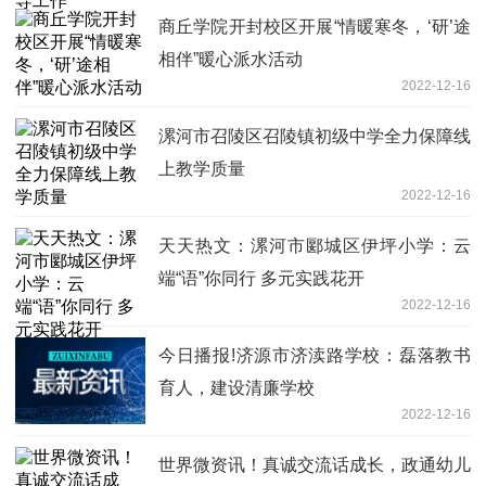
商丘学院开封校区开展“情暖寒冬，‘研’途
相伴”暖心派水活动
2022-12-16
漯河市召陵区召陵镇初级中学全力保障线
上教学质量
2022-12-16
天天热文：漯河市郾城区伊坪小学：云
端“语”你同行 多元实践花开
2022-12-16
今日播报!济源市济渎路学校：磊落教书
育人，建设清廉学校
2022-12-16
世界微资讯！真诚交流话成长，政通幼儿