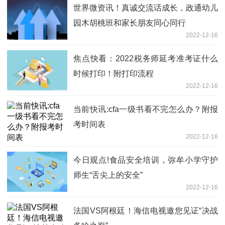
世界微资讯！真诚交流话成长，政通幼儿
园木胡桃班和家长朋友同心同行
2022-12-16
焦点快看：2022税务师延考准考证什么
时候打印！附打印流程
2022-12-16
当前快讯:cfa一级书看不完怎么办？附报
考时间表
2022-12-16
今日观点!食品安全培训，弥牟小学守护
师生“舌尖上的安全”
2022-12-16
法国VS阿根廷！海信电视邀您见证“决战