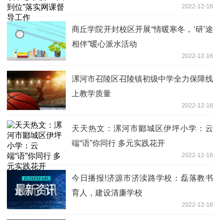
2022-12-16
商丘学院开封校区开展“情暖寒冬，‘研’途
相伴”暖心派水活动
2022-12-16
漯河市召陵区召陵镇初级中学全力保障线
上教学质量
2022-12-16
天天热文：漯河市郾城区伊坪小学：云
端“语”你同行 多元实践花开
2022-12-16
今日播报!济源市济渎路学校：磊落教书
育人，建设清廉学校
2022-12-16