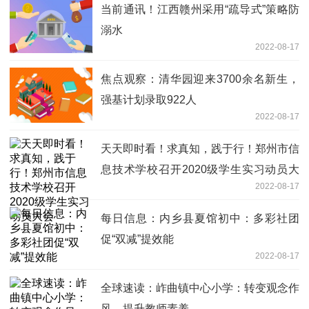
当前通讯！江西赣州采用“疏导式”策略防
溺水
2022-08-17
焦点观察：清华园迎来3700余名新生，
强基计划录取922人
2022-08-17
天天即时看！求真知，践于行！郑州市信
息技术学校召开2020级学生实习动员大
2022-08-17
会
每日信息：内乡县夏馆初中：多彩社团
促“双减”提效能
2022-08-17
全球速读：岞曲镇中心小学：转变观念作
风，提升教师素养