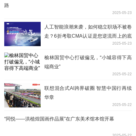
路
2025-05-23
人工智能浪潮来袭，如何稳立职场不被卷
走？6折考取CMA认证是您逆流而上的底
2025-05-23
气
榆林国贸中心打破偏见，“小城容得下高
端商业”
2025-05-22
联想混合式AI跨界破圈 智慧中国行再续
华章
2025-05-22
“同悦——洪植煌国画作品展”在广东美术馆本馆开幕
2025-05-22