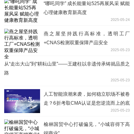
“哪吒同学” 成长能量站525再展风采 赋能
心理健康教育新高度
2025-05-24
燕之屋坚持践行高标准，透明工厂
+CNAS检测双重保障产品安全
2025-05-23
从“走出大山”到“耕耘山里”——王建柱以非遗传承铸就品质之
路
2025-05-23
人工智能浪潮来袭，如何稳立职场不被卷
走？6折考取CMA认证是您逆流而上的底
2025-05-23
气
榆林国贸中心打破偏见，“小城容得下高
端商业”