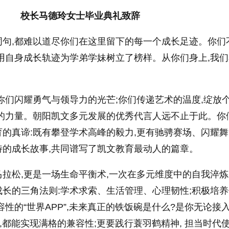
校长马德玲女士毕业典礼致辞
词句,都难以道尽你们在这里留下的每一个成长足迹。你们
用自身成长轨迹为学弟学妹树立了榜样。从你们身上,我
你们闪耀勇气与领导力的光芒;你们传递艺术的温度,绽放
良的力量。朝阳凯文多元发展的优秀代言人远不止于此。你
的真谛:既有攀登学术高峰的毅力,更有驰骋赛场、闪耀
特的成长故事,共同谱写了凯文教育最动人的篇章。
拉松,更是一场生命平衡术,一次在多元维度中的自我淬
长的三角法则:学术求索、生活管理、心理韧性;积极培
性的“世界APP”,未来真正的铁饭碗是什么?是你无论接
,都能实现满格的兼容性;更要践行蓑羽鹤精神, 担当时代使