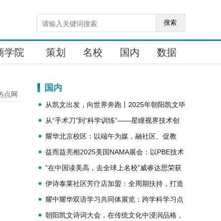
搜索
商学院
策划
名校
国内
数据
国内
热点网
从凯文出发，向世界奔跑丨2025年朝阳凯文毕
业典礼纪实
从“手术刀”到“科学训练”——星瞳视界技术创
新赋能传统近视矫正
耀华北京校区：以端午为媒，融社区、促教
育、传文化
益而益亮相2025美国NAMA展会：以PBE技术
赋能智能零售安全升级
“在中国读美高，去全球上名校”威睿达思荣获
超级品牌大会「金狮奖」
伊诗泰莱社区芳疗店加盟：全周期扶持，打造
身心灵健康新业态
耀中耀华双语学习共同体展览：跨学科学习点
亮实践之光
朝阳凯文诗词大会，在传统文化中浸润品格，