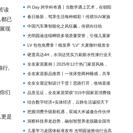
Pi Day 跨学科奇遇丨当数学遇上艺术，在朝阳
苦读
凯文碰撞出奇幻之美！
春日焕新，驾享生活每种精彩！传祺SUV家族
,都已
限时置换一口价6.18万起
中国汽车乘智能化之风狂飙，传祺向往给
能展现
出“高阶”答案
光明园迪连续蝉联多项质量荣誉，引领儿童家
具行业标杆
LV 包包免费拿！植发界 “LV” 大麦微针植发全
。
国寻觅男神女神，敢来赴约吗？
硬度高达4H，水润达凭实力刷新水性漆行业天
花板！
全友家居案例丨2025年12个热门家居风格，
行,
直接抄作业！
全友家居新品推荐丨一张床垫两种睡感，共享
好眠
全友全屋定制设计干货丨思路打开，收纳直接
望你们
翻3倍
品质见证，全友家居荣获“315中国家居消费领
航品牌”
结合数字经济+实体经济，云静生活诚招天下
客
把握消费升级新机遇，双城大米诚邀合作伙伴
,更是
洞察科技养老趋势，融创智慧养老脱颖全国市
场
儿童学习桌团体标准发布 光明园迪推动行业高