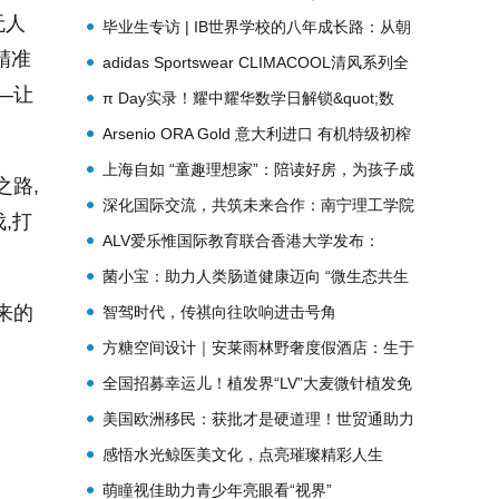
无人
花园》——都市土壤中的植物哲学
毕业生专访 | IB世界学校的八年成长路：从朝
精准
阳凯文“破土”到“花开”港大
adidas Sportswear CLIMACOOL清风系列全
—让
新发布 携手新生代冠军潘展乐、王欣瑜、吴艳
π Day实录！耀中耀华数学日解锁&quot;数
妮、胡明轩，刷新透爽新标准
&quot;不尽的脑洞与欢笑
Arsenio ORA Gold 意大利进口 有机特级初榨
橄榄油混合1.5克藏红花精品限量版
上海自如 “童趣理想家”：陪读好房，为孩子成
之路,
长筑梦减负
深化国际交流，共筑未来合作：南宁理工学院
,打
携手英国朴次茅斯大学（伦敦校区）和美国索
ALV爱乐惟国际教育联合香港大学发布：
菲亚大学共建广西学习中心
Capstone AI教育项目！
菌小宝：助力人类肠道健康迈向 “微生态共生
来的
时代”
智驾时代，传祺向往吹响进击号角
方糖空间设计｜安莱雨林野奢度假酒店：生于
自然，和野而栖
全国招募幸运儿！植发界“LV”大麦微针植发免
费送LV包不容错过
美国欧洲移民：获批才是硬道理！世贸通助力
大批客户加速实现移民梦
感悟水光鲸医美文化，点亮璀璨精彩人生
萌瞳视佳助力青少年亮眼看“视界”