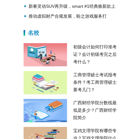
在全人舞台中成就素养
新奢灵动SUV再升级，smart #1经典焕新款上
市
推动虚拟财产合规发展，盼之游戏服务打
造“安全交易”行业规范
名校
初级会计如何打印准考
证？会计初级考完之后
考什么？
工商管理硕士考试报考
条件？考工商管理硕士
要考几门？
广西财经学院分数线最
低是多少？广西财经学
院简介
宝鸡文理学院有哪些专
业？宝鸡文理学院什么