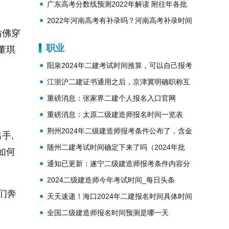
势？
广东高考分数线预测2022年解读 附往年各批
次分数线
2022年河南高考有补录吗？河南高考补录时间
仿佛穿
安排
职业
董琪
阳泉2024年二建考试时间推算，可以自己报考
吗
江浙沪二建证书通用之后，京津冀明确职称互
认！一体化进程正急速推进！
重磅消息：张家界二建个人报名入口官网
重磅消息：太原二级建造师报名时间一览表
2024年
荆州2024年二级建造师报考条件公布了，含金
手,
量高吗
随州二建考试时间确定下来了吗（2024年批
如何
次），需要多少费用
通知已更新：遂宁二级建造师报考条件内容分
析2024年
2024二级建造师今年考试时间_每日头条
们奔
天天速递！海口2024年二建报名时间具体时间
安排一览表
全国二级建造师报名时间预测是哪一天