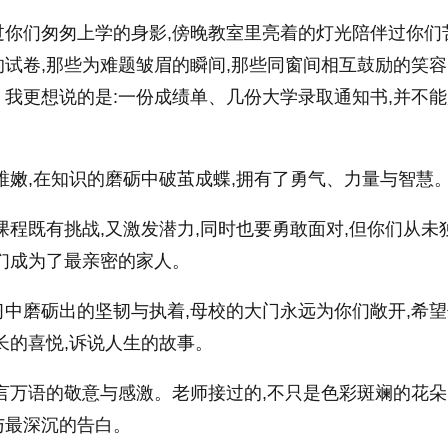
过你们匆匆上学的身影,傍晚教室里亮着的灯光陪伴过你们
试卷,那些为难题皱眉的瞬间,那些同窗间相互鼓励的笑容
我更想说的是:一份成绩单、几份大学录取通知书,并不
稚嫩,在知识的磨砺中破茧成蝶,拥有了勇气、力量与智慧
课程既有挑战,又激发潜力,同时也要勇敢面对,但你们从未独
们成为了最亲密的家人。
中磨砺出的坚韧与执着,母校的大门永远为你们敞开,希
长的喜悦,诉说人生的故事。
言万语的敬意与感激。老师接过的,不只是色彩斑斓的花朵
与最深沉的告白。