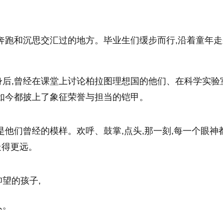
奔跑和沉思交汇过的地方。毕业生们缓步而行,沿着童年
身后,曾经在课堂上讨论柏拉图理想国的他们、在科学实验
如今都披上了象征荣誉与担当的铠甲。
是他们曾经的模样。欢呼、鼓掌,点头,那一刻,每一个眼神
走得更远。
望的孩子,
人。