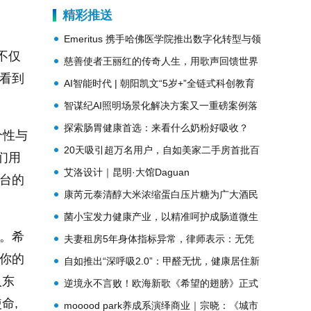
精彩推送
Emeritus 携手哈佛医学院推出数字化转型与领
不仅
导力课程，运用AI撬动万亿医药市场！
慈善使者王丽红的传奇人生，用歌声回馈世界
们看到
AI智能时代 | 朝阳凯文“5岁+”全链式科创教育
硬核实力
智谋纪AI照明场景化解决方案又一重磅案例落
地四川
探索肠胃健康首选：来看什么奶粉好吸收？
个性与
20天吸引超万名用户，自如美家二手房首批百
们用
套精选房源陆续上线
艾洛设计｜昆明·大馆Daguan
舞台的
康芮元泰清醇大米浓缩蛋白压片糖为广大酒民
带来福音
菌小宝发力健康产业，以精准呵护成肠道微生
炼。希
态领航者
夫妻租房5年身体指标异常，律师表示：无凭
养你的
据的索赔不合理
自如推出“深呼吸2.0”：甲醛无忧，健康居住新
入东
选择
逆境永不言败！欧海新歌《希望的翅膀》正式
命,
上线
mooood park养成系演绎商业｜宗晓：《城市