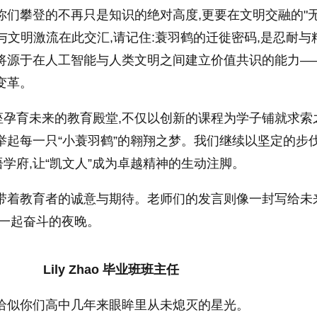
你们攀登的不再只是知识的绝对高度,更要在文明交融的"
与文明激流在此交汇,请记住:蓑羽鹤的迁徙密码,是忍耐与
,将源于在人工智能与人类文明之间建立价值共识的能力—
变革。
孕育未来的教育殿堂,不仅以创新的课程为学子铺就求索
举起每一只“小蓑羽鹤”的翱翔之梦。我们继续以坚定的步伐
学府,让“凯文人”成为卓越精神的生动注脚。
,带着教育者的诚意与期待。老师们的发言则像一封写给未
起一起奋斗的夜晚。
Lily Zhao 毕业班班主任
,恰似你们高中几年来眼眸里从未熄灭的星光。