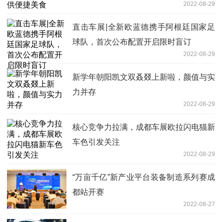
2022-08-29
直击车展|全新欧蓝德携手阿根廷国家足
球队，首次公布配置开启限时盲订
2022-08-29
新学年朝阳凯文双叒叕上新啦，颜值与实
力并存
2022-08-29
核心竞争力拉满，成都车展欧拉闪电猫新
车色引发关注
2022-08-29
“万亩千亿”新产业平台装备制造系列赛成
都站开赛
2022-08-27