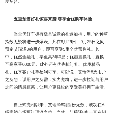
度契合。
五重
预售
好礼惊喜来袭 尊享全优
购车
体验
当全优好车拥有极具诚意的礼遇加持，用户的种草
指数无疑将进一步爆表。凡在8月26日—9月25日之间
预定艾瑞泽8的用户，即可享受5重全优预售礼。其
中，优然金融礼，享至高3年0息；优越置换礼，置换
至高享受6000元。此外还有优先抢订礼、优质精品
礼、优享客户礼等福利可享。可以说，艾瑞泽8想用户
之所想，谋用户之所需，实力宠粉，进一步拉近与用户
之间的情感距离，让用户更轻松的享受美好拥车生活。
自正式亮相以来，艾瑞泽8就圈粉无数，成功在A
级家轿市场预订顶流之位。当然，艾瑞泽8也一直在脚