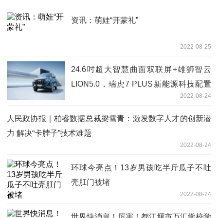
资讯：萌娃“开蒙礼”
2022-08-25
24.6吋超大智慧曲面双联屏+雄狮智云
LION5.0，瑞虎7 PLUS新能源科技配置
2022-08-24
曝光
人民政协报｜柏睿数据总裁梁雪青：激发数字人才的创新潜
力 解决“卡脖子”技术难题
2022-08-24
环球今亮点！13岁男孩吃半斤瓜子不吐
壳肛门被堵
2022-08-24
世界快消息！厉害！都江堰市万汇学校学