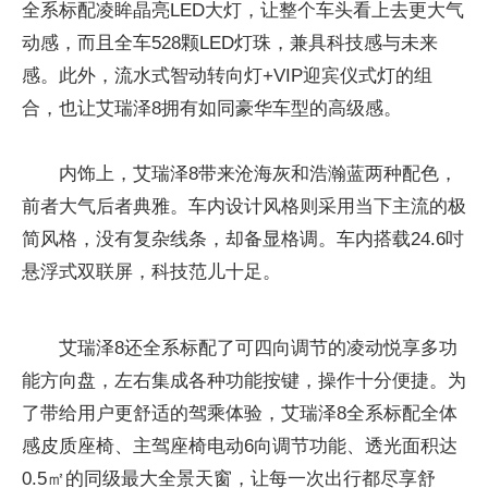
全系标配凌眸晶亮LED大灯，让整个车头看上去更大气
动感，而且全车528颗LED灯珠，兼具科技感与未来
感。此外，流水式智动转向灯+VIP迎宾仪式灯的组
合，也让艾瑞泽8拥有如同豪华车型的高级感。
内饰上，艾瑞泽8带来沧海灰和浩瀚蓝两种配色，
前者大气后者典雅。车内设计风格则采用当下主流的极
简风格，没有复杂线条，却备显格调。车内搭载24.6吋
悬浮式双联屏，科技范儿十足。
艾瑞泽8还全系标配了可四向调节的凌动悦享多功
能方向盘，左右集成各种功能按键，操作十分便捷。为
了带给用户更舒适的驾乘体验，艾瑞泽8全系标配全体
感皮质座椅、主驾座椅电动6向调节功能、透光面积达
0.5㎡的同级最大全景天窗，让每一次出行都尽享舒