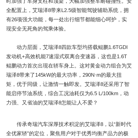
时加强了车身支柱和顶梁，大幅加强整车耐碰撞性。安
全配置上，艾瑞泽8带来L2.5级智能驾驶辅助系统，拥
有26项强大功能，每一处出行细节都能细心呵护，实
现安全无死角的驾乘体验。
动力层面，艾瑞泽8四款车型均搭载鲲鹏1.6TGDI
发动机+高效机能7速湿式双离合变速器，这也是1.6T
鲲鹏动力首次出现在轿车身上。这对黄金动力组合为艾
瑞泽8带来了145kW的最大功率，290N·m的最大扭
矩，优于同级，让激情一触即发。艾瑞泽8还采用了智
能启停节油系统，综合工况油耗仅为6.5 L/100km，动
力强、又省油的艾瑞泽8怎能让人不爱？
传承奇瑞汽车深厚技术积淀的艾瑞泽8，以“新时代
全优家轿”的定位，聚焦用户对于优秀均衡产品力的极