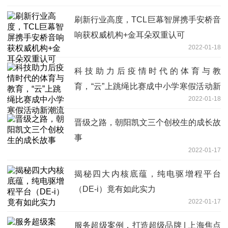
刷新行业高度，TCL巨幕智屏携手安桥音
响获权威机构+金耳朵双重认可
2022-01-18
科技助力后疫情时代的体育与教
育，“云”上跳绳比赛成中小学寒假活动新
2022-01-18
潮流
晋级之路，朝阳凯文三个创校生的成长故
事
2022-01-17
揭秘四大内核底蕴，纯电驱增程平台
（DE-i）竟有如此实力
2022-01-17
服务超级案例，打造超级品牌 | 上海焦点