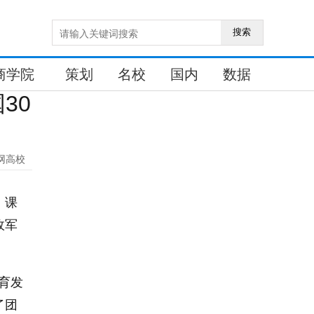
搜索
商学院
策划
名校
国内
数据
30
网高校
》课
政军
育发
了团