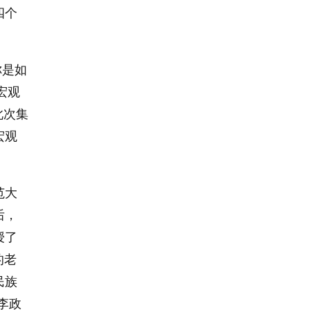
四个
你是如
宏观
此次集
宏观
范大
后，
授了
的老
民族
李政