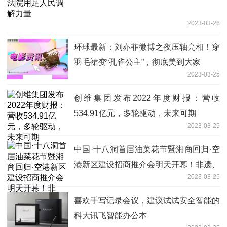
2023-03-26
环球最新：刘亦菲微博之夜压轴亮相！穿
羽毛裙变“孔雀公主”，彻底美到大家
2023-03-25
创维集团发布2022年度财报：营收
534.91亿元，多轮驱动，未来可期
2023-03-25
中国·十八洞首届油菜花节暨湘商回归·空
港新区建设招商推介会明天开幕！非遗、
2023-03-25
农特产品助阵 提前预热
喜欢手写记录会议，建议试试安全智能的
科大讯飞智能办公本