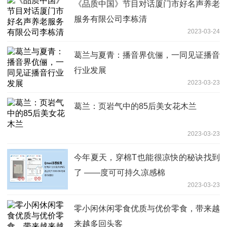
《品质中国》节目对话厦门市好名声养老
服务有限公司李栋清
2023-03-24
葛兰与夏青：播音界伉俪，一同见证播音
行业发展
2023-03-23
葛兰：页岩气中的85后美女花木兰
2023-03-23
今年夏天，穿棉T也能很凉快的秘诀找到
了 ——度可可持久凉感棉
2023-03-23
零小闲休闲零食优质与优价零食，带来越
来越多回头客