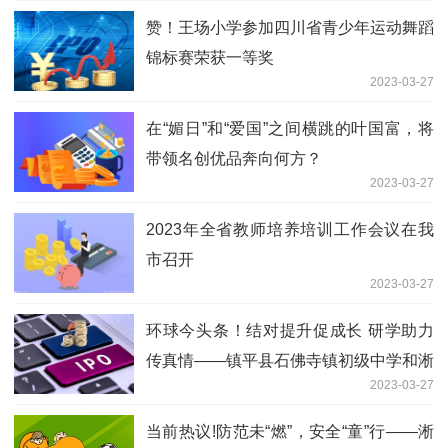
赞！王场小学参加四川省青少年运动舞蹈
锦标赛荣获一等奖
2023-03-27
在“媚日”和“爱国”之间横跳的叶国富，将
带领名创优品奔向何方？
2023-03-27
2023年全省教师培养培训工作会议在我
市召开
2023-03-27
环球今头条！结对提升促成长 研学助力
传真情——镇平县石佛寺镇初级中学和淅
2023-03-27
川厚坡一中开展“结对提升”活动
当前热议!防范未“燃”，安全“童”行——淅