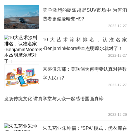
竞争激烈的硬派越野SUV市场中 为何消
费者更偏爱哈弗H9?
2022-12-27
10大艺术涂料排名，认准名家
·BenjaminMoore®本杰明摩尔就对了！
2022-12-27
京盛俱乐部：美联储为何需要认真对待数
字人民币?
2022-12-27
发扬传统文化 讲真学堂与大众一起感悟国画真谛
2022-12-26
朱氏药业朱坤福：“SPA”模式，优衣库在