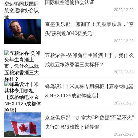
国际航空运输协会认证
2022-12-29
京盛俱乐部：赚翻了！美股暴跌后，“空
头”获利近3040亿美元
2022-12-29
五粮浓香·癸卯兔年生肖酒上市，凭什么
成就五粮浓香酒三大标杆？
2022-12-28
蜂鸟设计｜米其林专用橱柜【嘉格纳电器
& NEXT125成都体验店】
2022-12-28
京盛俱乐部：加拿大CPI数据“不温不火”
央行加息很难按下暂停键
2022-12-28