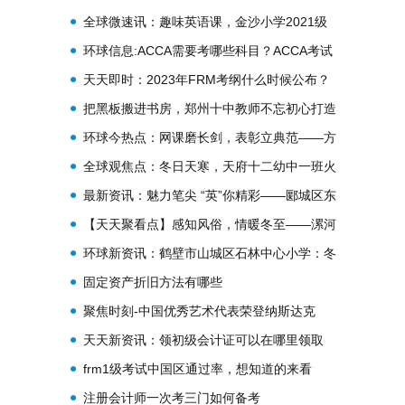
全球微速讯：趣味英语课，金沙小学2021级
24班学子“绘朋话友”共成长
环球信息:ACCA需要考哪些科目？ACCA考试
题型有哪些？
天天即时：2023年FRM考纲什么时候公布？
考试科目有哪些？
把黑板搬进书房，郑州十中教师不忘初心打造
高效云端课堂
环球今热点：网课磨长剑，表彰立典范——方
城县实验初中召开第二次网考表彰大会
全球观焦点：冬日天寒，天府十二幼中一班火
锅派对“开锅”啦！
最新资讯：魅力笔尖 “英”你精彩——郾城区东
街小学举行英语书写比赛
【天天聚看点】感知风俗，情暖冬至——漯河
市郾城区伊坪小学开展冬至日系列主题活动
环球新资讯：鹤壁市山城区石林中心小学：冬
至，你“捏耳朵”了吗？
固定资产折旧方法有哪些
聚焦时刻-中国优秀艺术代表荣登纳斯达克
天天新资讯：领初级会计证可以在哪里领取
frm1级考试中国区通过率，想知道的来看
注册会计师一次考三门如何备考