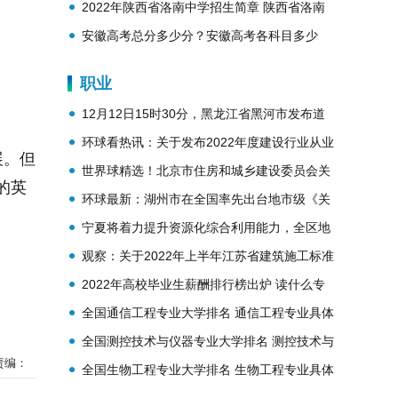
录取线2023
2022年陕西省洛南中学招生简章 陕西省洛南
中学简介
安徽高考总分多少分？安徽高考各科目多少
分？
职业
12月12日15时30分，黑龙江省黑河市发布道
路结冰黄色预警
环球看热讯：关于发布2022年度建设行业从业
展。但
人员在线公益培训资源的通知
世界球精选！北京市住房和城乡建设委员会关
的英
于落实住房和城乡建设部办公厅建设工程企业
环球最新：湖州市在全国率先出台地市级《关
资质有关事宜的通知
于加快绿色建筑提质发展的意见》
宁夏将着力提升资源化综合利用能力，全区地
级城市建筑垃圾分类管理制度基本建立
观察：关于2022年上半年江苏省建筑施工标准
化星级工地项目名单的公示
2022年高校毕业生薪酬排行榜出炉 读什么专
业收入最高？
全国通信工程专业大学排名 通信工程专业具体
介绍
全国测控技术与仪器专业大学排名 测控技术与
责编：
仪器专业具体介绍
全国生物工程专业大学排名 生物工程专业具体