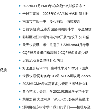
2022年11月PMP考试成绩什么时候公布？
全球百事通！2023年CMA考试报名时间！附
考试内容
南阳市广阳一中：爱心捐款，情暖校园
当前快报:商丘市梁园区锦绣路小学：冬至包饺
子 领略传统文化
郾城区淞江街道许洼小学开展“包饺子 知习俗
庆冬至”活动
天天快资讯：考生注意了！23年cma4月考季
已经开始注册
CQF报考要求门槛高吗？CQF报名要多少费
用？
定额流动资金包括什么内容
好医生介绍2023口腔种植学分40学分（国家I
资质
类）获取方式
世界快报:同时备考CPA和ACCA可以吗？acca
如何提升备考效率？
2023年CMA考试需要多少费用？考试什么时
候报名？
童心艺术，金沙小学2021级25班学子巧手剪
出“七彩梦”
荣耀加冕 大道可期 | WotoKOL卧兔荣获星球
奖BrandStar Awards 2022服务创新奖！
漯河郾城东街小学：我们的节日——情暖冬至