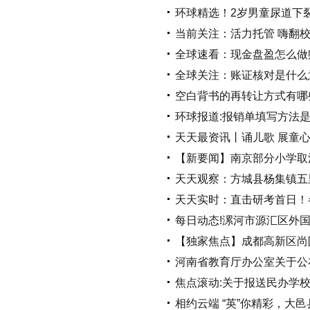
环球精选！2岁男童尿道下
当前关注：活力托管 嗨翻
全球速看：现金盘盈怎么做
全球关注：账证核对是什么
空白背书的再转让方式有哪
环球报道:报销单填写方法
天天最资讯丨诵儿歌 展童
【新要闻】南京部分小学取
天天观察：方城县杨集镇五
天天实时：直击研考首日！各
每日动态!漯河市源汇区外
【独家焦点】成都高新区尚
河南省教育厅办公室关于公
焦点滚动:关于报送民办学
相约云端 “英”你精彩，大