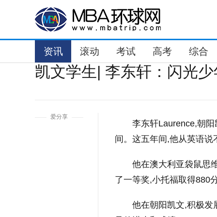
资讯
滚动
考试
高考
综合
凯文学生| 李东轩：闪光
1
爱分享
李东轩Laurence
间。这五年间,他从英语说
他在澳大利亚袋鼠思
了一等奖,小托福取得880分
他在朝阳凯文,积极发