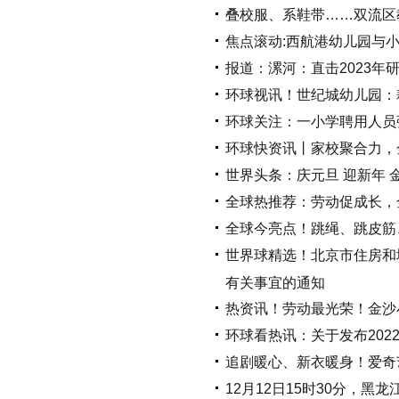
叠校服、系鞋带……双流区
焦点滚动:西航港幼儿园与小
报道：漯河：直击2023年
环球视讯！世纪城幼儿园：
环球关注：一小学聘用人员
环球快资讯丨家校聚合力，
世界头条：庆元旦 迎新年 
全球热推荐：劳动促成长，
全球今亮点！跳绳、跳皮筋
世界球精选！北京市住房和
有关事宜的通知
热资讯！劳动最光荣！金沙
环球看热讯：关于发布20
追剧暖心、新衣暖身！爱奇艺
12月12日15时30分，