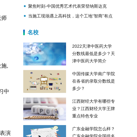
奖BrandStar Awards 2022服务创新奖！
聚焦时刻-中国优秀艺术代表荣登纳斯达克
当施工现场遇上高科技，这个工地“智商”有点
老师
高
名校
2022天津中医药大学
分数线最低是多少？天
津中医药大学简介
施,
中国传媒大学南广学院
在各省的录取分数线是
多少？
习中
江西财经大学有哪些专
业？江西财经大学王牌
重点特色专业
广东金融学院怎么样？
表演
广东金融学院全国排名