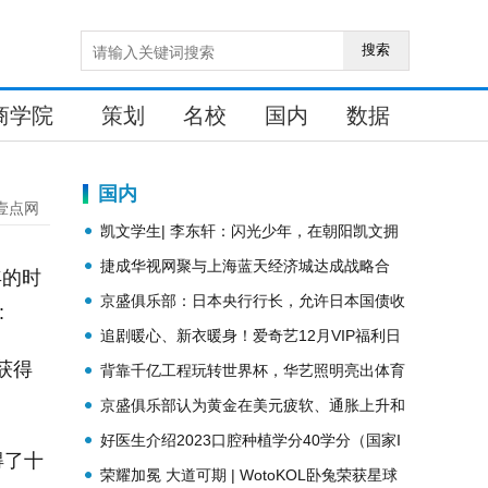
搜索
商学院
策划
名校
国内
数据
国内
壹点网
凯文学生| 李东轩：闪光少年，在朝阳凯文拥
抱无限可能
捷成华视网聚与上海蓝天经济城达成战略合
年的时
作，聚力探索元宇宙行业创新生态
京盛俱乐部：日本央行行长，允许日本国债收
:
益率上升不是加息！
追剧暖心、新衣暖身！爱奇艺12月VIP福利日
获得
惊喜来袭
背靠千亿工程玩转世界杯，华艺照明亮出体育
营销三大王牌
京盛俱乐部认为黄金在美元疲软、通胀上升和
经济不确定性时期都表现良好
好医生介绍2023口腔种植学分40学分（国家I
得了十
类）获取方式
荣耀加冕 大道可期 | WotoKOL卧兔荣获星球