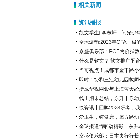
相关新闻
资讯播报
凯文学生| 李东轩：闪光
全球滚动:2023年CFA
京盛俱乐部：PCE物价指数
什么是软文？ 软文推广平
当前视点！成都市金丰路小
即时：协和三江幼儿园教师
捷成华视网聚与上海蓝天经
线上期末总结，东升丰乐幼
快资讯丨回眸2023研考，我
爱卫生，铸健康，犀方路幼
全球报道:“舞”动精彩！东
京盛俱乐部：日本央行行长