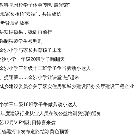
教科院附校学子体会“劳动最光荣”
班家长相约“云端”，共话成长
研考背后的故事
耕耘结硕果，砥砺再前行
强制猥亵学生被判刑
金沙小学与家长共育孩子未来
金沙小学一年级20班学子嗨翻天
金沙小学三年级十二班学子争当劳动小达人
、捉迷藏……金沙小学让课堂“热”起来
城乡建设委员会关于落实住房和城乡建设部办公厅建设工程企业
小学三年级18班学子争做劳动小达人
22年度建设行业从业人员在线公益培训资源的通知
12月VIP福利日惊喜来袭
黑龙江省黑河市发布道路结冰黄色预警