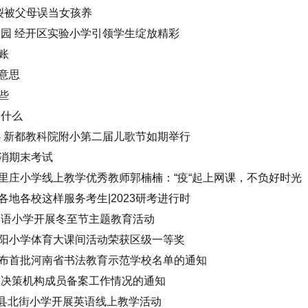
裂被父母误当女孩养
校园 经开区实验小学引领学生绽放精彩
账
意思
些
是什么
心 新都教科院附小第二届儿歌节如期举行
消期末考试
里庄小学线上教学优秀教师郭楠楠：“疫“起上网课，不负好时光
地各校这样服务考生|2023研考进行时
国语小学开展冬至节主题教育活动
阳小学体育大课间活动荣获区级一等奖
布首批河南省书法教育示范学校名单的通知
校决策机构成员备案工作情况的通知
邑县北街小学开展英语线上教学活动