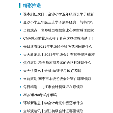
介绍
精彩推送
课本剧狂欢日，金沙小学五年级四班学子精彩
演绎民间故事
金沙小学五年级三班学子演绎经典，与书同行
当前观点：老师独自在教室比心隔空喊话居家
学生
CMA就业前景怎么样？看完这些你就清楚了！
每日速看!2023年中级经济师考试时间是什么
时候
天天新消息丨2023年初级会计有哪些资格审核
方式
焦点滚动:税务师延期考试的合格标准是什么
天天快资讯丨金融cfa证书考试好考吗
当前滚动:南宁市本级初级会计证在哪里领取
每日精选：九江市会计初级证在哪领取
35岁考cfa考试好考吗
环球新消息丨学会计考完中级还考什么
全球观速讯丨浙江初级会计证哪里领取