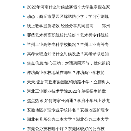
科学送教下乡活动
2022年河南什么时候放寒假？大学生寒假在家
可以学什么？
动态：商丘市梁园区锦绣路小学：学习守则规
范 养成良好习惯
线上教学提质增效 经验分享共同提高——郑州
市经三路小学开展线上教学经验分享会
哪些艺术类高职院校比较好？艺术类专科院校
怎么选？
兰州工业高等专科学校概况？兰州工业高等专
科学校招生情况？
高考录取通知书什么时候发放？高考录取通知
书地址可以改吗？
焦点信息:怡心三幼：对话离园环节，优化组织
管理
潍坊商业学校地址在哪里？潍坊商业学校简
介？
天天报道:商丘市梁园区锦绣路小学：立德树人
从家出发
河北工业职业技术学院2022年单招招生简章
焦点热讯:如何与家长沟通？学府小学线上沙龙
给新教师“支招”
安徽地区护理专业学校排名？安徽地区护理专
业学校推荐？
湖北有几所公办二本大学？湖北公办二本大学
录取分数线排名？
东莞公办技校哪个好？东莞比较好的公办技