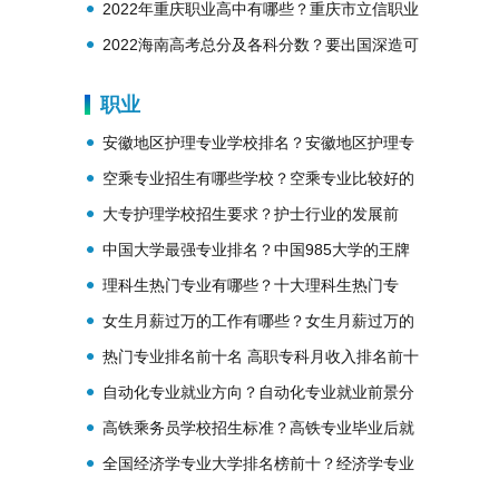
学怎么样？
2022年重庆职业高中有哪些？重庆市立信职业
教育中心？
2022海南高考总分及各科分数？要出国深造可
报考哪些院校？
职业
安徽地区护理专业学校排名？安徽地区护理专
业学校推荐？
空乘专业招生有哪些学校？空乘专业比较好的
专科学校？
大专护理学校招生要求？护士行业的发展前
景？
中国大学最强专业排名？中国985大学的王牌
专业有哪些？
理科生热门专业有哪些？十大理科生热门专
业？
女生月薪过万的工作有哪些？女生月薪过万的
工作解析？
热门专业排名前十名 高职专科月收入排名前十
的热门专业
自动化专业就业方向？自动化专业就业前景分
析？
高铁乘务员学校招生标准？高铁专业毕业后就
业单位？
全国经济学专业大学排名榜前十？经济学专业