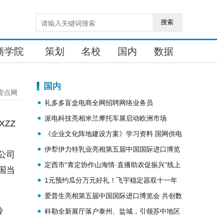
搜索
商学院
策划
名校
国内
数据
国内
壹点网
礼多多盲盒电商全网招聘网络业务员
派电科技亮相米兰摩托车展启动欧洲市场
XZZ
《企业文化阵地建设方案》学习资料 国网供电
公司“用心时窗”整体策划设计项目建议书
伊犁伊力特乳业亮相第五届中国国际进口博览
公司
会 展示特色乳领域创新成果 （配图）
定西市“青定协作山海情·直播助农促振兴”线上
国当
促销活动在安定区启动
1元预约瓜分万元好礼！飞宇稳定器双十一年
终狂欢开启！
爱普生亮相第五届中国国际进口博览会 共创数
伶
字化美好生活！
科勒全新展厅落户泰州、盐城，引领苏中地区