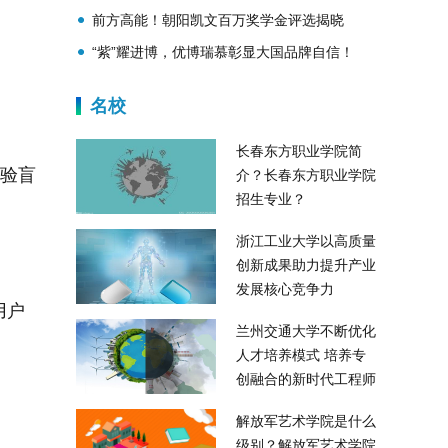
生活美学新风向
前方高能！朝阳凯文百万奖学金评选揭晓
“紫”耀进博，优博瑞慕彰显大国品牌自信！
名校
长春东方职业学院简
体验盲
介？长春东方职业学院
招生专业？
浙江工业大学以高质量
创新成果助力提升产业
发展核心竞争力
用户
兰州交通大学不断优化
人才培养模式 培养专
创融合的新时代工程师
解放军艺术学院是什么
级别？解放军艺术学院