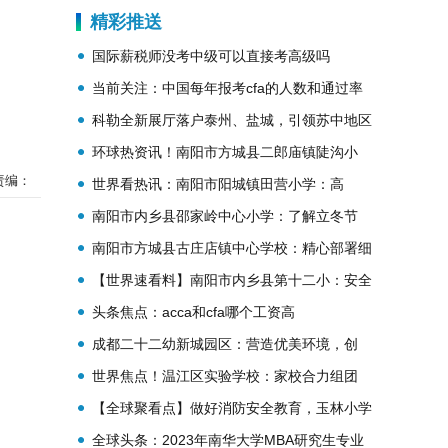
具体介绍？
精彩推送
国际薪税师没考中级可以直接考高级吗
当前关注：中国每年报考cfa的人数和通过率
怎么样？
科勒全新展厅落户泰州、盐城，引领苏中地区
生活美学新风向
环球热资讯！南阳市方城县二郎庙镇陡沟小
责编：
学：落实“三风”建设，促进学校发展
世界看热讯：南阳市阳城镇田营小学：高
举“双减”旗帜，共建和谐校园
南阳市内乡县邵家岭中心小学：了解立冬节
气，关注防疫与安全
南阳市方城县古庄店镇中心学校：精心部署细
筹划，凝心聚力向期中
【世界速看料】南阳市内乡县第十二小：安全
排查不放松，筑牢校园安全网
头条焦点：acca和cfa哪个工资高
成都二十二幼新城园区：营造优美环境，创
建“星级班级”
世界焦点！温江区实验学校：家校合力组团
队，共谱教育新篇章
【全球聚看点】做好消防安全教育，玉林小学
为师生生命安全保驾护航
全球头条：2023年南华大学MBA研究生专业