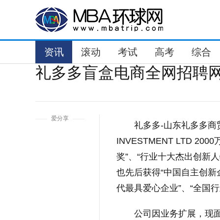
资讯
滚动
考试
高考
综合
礼多多盲盒电商全网招聘
1
爱分享
礼多多-山东礼多多商
INVESTMENT LTD
奖”、“行业十大杰出创新人
也先后获得“中国自主创新企
代最具爱心企业”、“全国
公司因业务扩展，现