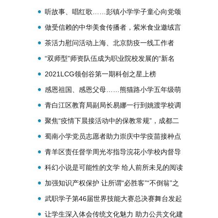
面对面沟通
听故事、唱红歌……彭镇小学学子童心向党颂
祖国
做受信赖的中华美食传播者，紫米食业邀绒言
绒语做品牌升级调研
茶活力慰问活动上海、北京防疫一线工作者
“双师型”师资队伍成为职业院校发展的“新名
片”
2021LCG领创谷第一期科创之星上榜
感恩祖国、感恩父母……熊猫路小学五年级萌
娃话感恩
青白江区教育局副局长易娜一行到姚渡学校调
研
聚焦“疫情下晨接活动中的保教常规”，成都二
十六幼积极研讨
蜀南小学党员志愿者助力崇庆中学疫苗接种点
有序接种
青羊区责任督学周光岑指导浣花小学校内督导
工作
科幻小说是可能性的文学 给人前所未见的阅读
体验
加强知识产权保护 让所谓“必胜客”“不倒翁”之
说成为无稽之谈
武职学子第46届世界技能大赛总决赛舞台发起
冲击
让学生深入体会传统文化魅力 助力公共文化建