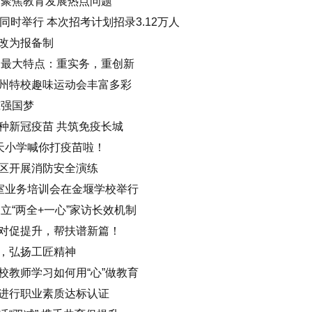
 聚焦教育发展热点问题
同时举行 本次招考计划招录3.12万人
改为报备制
》最大特点：重实务，重创新
州特校趣味运动会丰富多彩
筑强国梦
种新冠疫苗 共筑免疫长城
航天小学喊你打疫苗啦！
区开展消防安全演练
作室业务培训会在金堰学校举行
立“两全+一心”家访长效机制
对促提升，帮扶谱新篇！
，弘扬工匠精神
校教师学习如何用“心”做教育
进行职业素质达标认证