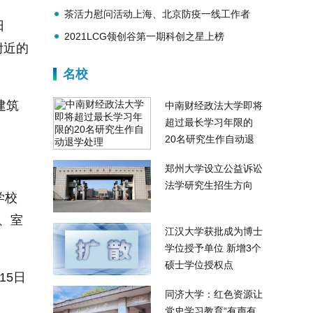
绒语做品牌升级调研
茶活力慰问活动上海、北京防疫一线工作者
日
2021LCG领创谷第一期科创之星上榜
附近的
名校
建筑
中南财经政法大学即将
超过最长学习年限的
20名研究生作自动退
学处理
郑州大学设立公益诉讼
法学研究生招生方向
学校
所、室
江汉大学获批成为博士
学位授予单位 新增3个
硕士学位授权点
15日
同济大学：红色资源让
党史学习教育“有声有