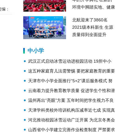
环境中脚踏实地、健康
责编：
成长
北航迎来了3860名
2021级本科新生 生源
质量得到全面提升
中小学
武汉正式启动冰雪运动进校园活动 19所中小
学开设冰雪运动课
这五种家庭育儿法需警惕 要把家庭教育的重要
性凸显出来
天津市中小学全面推行“5+2”课后服务模式 努
力做到“一校一策”
云南着力提升教育教学质量 促进学生个性和潜
能发展
温州再出“亮眼”方案 五年时间把学生视力不良
矫正率达到80%以上
天津学科类校外培训机构压减率近七成 实现真
压减、实压减
河北推动校园冰雪运动广泛开展 为北京冬奥会
的举办营造浓厚氛围
山西省中小学建立完善作业检查制度 严禁要求