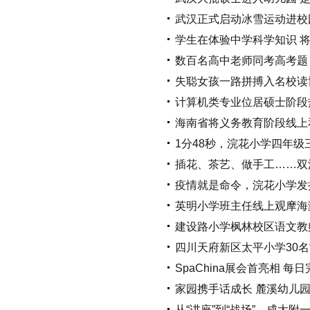
武汉正式启动冰雪运动进校
学生在体验中学科学知识 将
数百名高中老师同考高考题
失聪女孩一路拼搏入名校读
计算机类专业位居硕士阶段
海南省将义务教育阶段线上
1分48秒，浣花小学四年级
插花、茶艺、做手工……双
疫情就是命令，浣花小学发
英明小学班主任线上观摩海
建设路小学枫林校区语文教
四川天府新区太平小学30名
SpaChina展会首亮相 
家园携手话成长 麓溪幼儿
从“讲座”到“战场”，成大