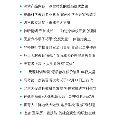
设
深耕产品内容，冰雪时光的质高价优之路
提高科学教师专业素养 蜀南小学召开实验教学
迎检筹备会
该不该立法禁止未成年人文身
聆听情绪 守护成长——前进小学校开展心理健
康教育专题培训
天府六小学子巧手“变废为宝”，体验指尖上
的“魔术”
严格执行学校食品安全问责制 食品安全事件调
查不能是笔“糊涂账”
补上乡村教育“短板” 直面城乡心理健康教育资
源配置不均的问题
没有考上高中 人生并没有“完蛋”
“一元理财训练营”背后存在低价陷阱 年轻人需
避坑
高考第一次英语听说考试于12月11日进行 每
场次考试时长约35分钟
北京为促进科教融合发展 将探索推进本科生导
师制
轻薄高颜值+人像视频大师，OPPO Reno7系
列重磅上线
将育人主阵地做大做强 这所学校“双减”有创意
改变“重学历、轻技能”的社会观念 给职校生就