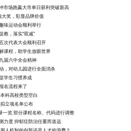
对冲市场跑嬴大市单日获利突破新高
项大奖，彰显品牌价值
趣味运动会顺利举行
教，落实“双减”
五次代表大会顺利召开
解课程，助学生放眼世界
九届六中全会精神
动，对幼儿园进行全面消杀
促学生习惯养成
报名流程来了
补本科高校类型空白
金拟立项名单公布
目录一览 部分课程名称、代码进行调整
测力度 抑郁症防治任重而道远
是用人机制的创新还是人才的浪费？