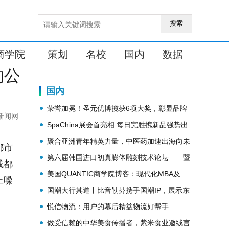
搜索
商学院
策划
名校
国内
数据
的公
国内
荣誉加冕！圣元优博揽获6项大奖，彰显品牌
新闻网
价值
SpaChina展会首亮相 每日完胜携新品强势出
击
聚合亚洲青年精英力量，中医药加速出海向未
都市
来
第六届韩国进口初真膨体雕刻技术论坛——暨
成都
初真膨体鼻整形案例分享会
美国QUANTIC商学院博客：现代化MBA及
止噪
EMBA = 移动优先 + 网络聚焦
国潮大行其道丨比音勒芬携手国潮IP，展示东
方独特魅力
悦信物流：用户的幕后精益物流好帮手
做受信赖的中华美食传播者，紫米食业邀绒言