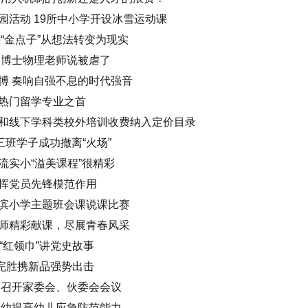
园活动 19所中小学开设冰雪运动课
“金点子”从想法转变为现实
 博士物理老师说被虐了
博 奏响自强不息的时代强音
热门留学专业之首
和线下学科类校外培训收费纳入定价目录
三班学子成功撤离“火场”
流实小“溢美课程”很精彩
挥党员先锋模范作用
滨小学主题班会课说课比赛
师精彩献课，尽展青春风采
“红领巾”讲党史故事
每日完胜携新品强势出击
园召开家委会、伙委会会议
附一幼提高幼儿应急防范能力