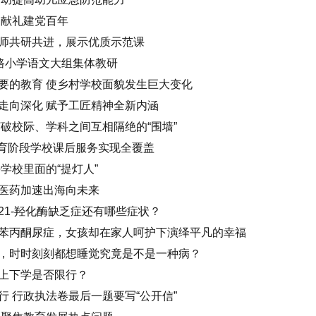
 献礼建党百年
师共研共进，展示优质示范课
设路小学语文大组集体教研
要的教育 使乡村学校面貌发生巨大变化
走向深化 赋予工匠精神全新内涵
破校际、学科之间互相隔绝的“围墙”
教育阶段学校课后服务实现全覆盖
学校里面的“提灯人”
医药加速出海向未来
21-羟化酶缺乏症还有哪些症状？
苯丙酮尿症，女孩却在家人呵护下演绎平凡的幸福
，时时刻刻都想睡觉究竟是不是一种病？
上下学是否限行？
 行政执法卷最后一题要写“公开信”