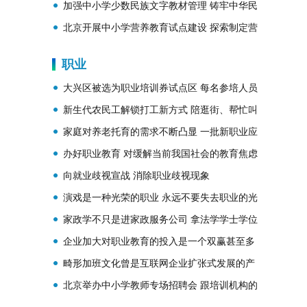
家长批改作业
加强中小学少数民族文字教材管理 铸牢中华民
族共同体意识
北京开展中小学营养教育试点建设 探索制定营
养教育相关技术要求
职业
大兴区被选为职业培训券试点区 每名参培人员
可领取1张职业培训券
新生代农民工解锁打工新方式 陪逛街、帮忙叫
醒、上门喂宠物……
家庭对养老托育的需求不断凸显 一批新职业应
运而生
办好职业教育 对缓解当前我国社会的教育焦虑
更重要
向就业歧视宣战 消除职业歧视现象
演戏是一种光荣的职业 永远不要失去职业的光
荣感
家政学不只是进家政服务公司 拿法学学士学位
毕业后多从事家政管理
企业加大对职业教育的投入是一个双赢甚至多
赢的选择
畸形加班文化曾是互联网企业扩张式发展的产
物
北京举办中小学教师专场招聘会 跟培训机构的