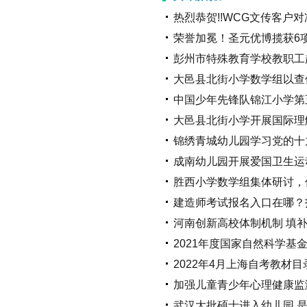
热烈恭贺!!WCG文传客户
荣誉加冕！圣元优博揽获6
彭州市特殊教育学校教职工
大邑县北街小学数学组以查促
中国少年先锋队锦江小学第
大邑县北街小学开展国际理
锦绣青城幼儿园学习党的十
成南幼儿园开展爱国卫生运
胜西小学数学组集体研讨，
建造师考试报名入口在哪？
河南创新高校体制机制 填
2021年度国家自然科学基
2022年4月上海自考教材
加强儿童青少年心理健康监
武汉大批硕士进入幼儿园 