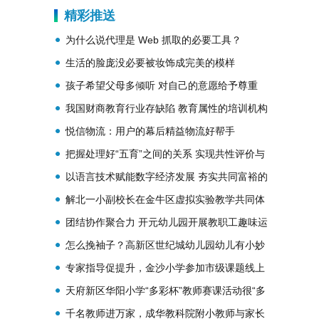
转型升级主动对接
精彩推送
为什么说代理是 Web 抓取的必要工具？
生活的脸庞没必要被妆饰成完美的模样
孩子希望父母多倾听 对自己的意愿给予尊重
我国财商教育行业存缺陷 教育属性的培训机构
应明确培训内容
悦信物流：用户的幕后精益物流好帮手
把握处理好“五育”之间的关系 实现共性评价与
个性评价有机统一
以语言技术赋能数字经济发展 夯实共同富裕的
物质基础
解北一小副校长在金牛区虚拟实验教学共同体
项目巡回指导会上作汇报
团结协作聚合力 开元幼儿园开展教职工趣味运
动会
怎么挽袖子？高新区世纪城幼儿园幼儿有小妙
招
专家指导促提升，金沙小学参加市级课题线上
答辩评审会
天府新区华阳小学“多彩杯”教师赛课活动很“多
彩”
千名教师进万家，成华教科院附小教师与家长