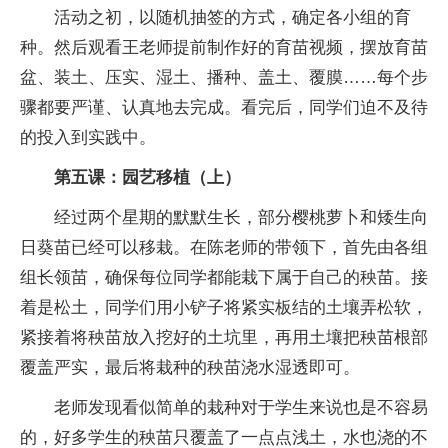
活动之初，以随机抽签的方式，确定各小组的育
种。然后观看王老师提前制作好的育苗视频，摆放育苗
盆、装土、压实、湿土、播种、盖土、覆膜……每个步
骤都要严谨、认真地去完成。看完后，同学们迫不及待
的投入到实践中。
第五课：园艺移植（上）
经过两个星期的默默生长，部分樱桃萝卜和矮生向
日葵苗已经可以移栽。在陈老师的带领下，首先由各组
组长领苗，确保每位同学都能栽下属于自己的秧苗。接
着是松土，同学们用小铲子将紧实板结的土壤弄松软，
紧接着将秧苗放入挖好的土坑里，再用土壤把秧苗根部
覆盖严实，最后将栽种的秧苗浇水湿透即可。
老师发现看似简单的栽种对于学生来说也是不容易
的，好多学生的秧苗只覆盖了一点点浅土，水也浇的不