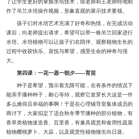
了让学生更好的掌握水培技术，徐老师和王老师特地制
作了吊兰水培操作视频，形象直观的展示技术要领。
孩子们对水培艺术充满了好奇和热情，在完成活动
课后，向老师提出请求，希望可以带一株吊兰回家进行
水培。水培植物可以让孩子们在陪伴、观察植物生长的
过程中收获快乐、喜悦与希望，感受生命的神奇与强
大。
第四课：一花一器一朝夕——育苗
种子是希望，预示着无限可能，在有条件的情况下
能亲手播种种子，耐心等待，观察它发芽长大这是一件
多么难得且幸福的事啊！于是在心理辅导室集体成员的
商讨下，大家拟定了适合秋冬季节播种的部分植物，有
香草类植物迷迭香、百里香，有兼具观赏和食用性蔬菜
植物樱桃萝卜、大蒜，以及观赏性植物矮生向日葵。