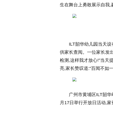
生在舞台上勇敢展示自我,
放大字体
缩小字体
ILT韶华幼儿园当天
供家长查阅。一位家长发出
检测,这样我才放心!”当
亮,家长赞叹道:“百闻不如一
广州市黄埔区ILT韶华
月17日举行开放日活动,家