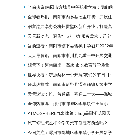
区利好赋能创业
当前热议!南阳市方城县中等职业学校：我们的
传统节日——中秋节
全球看热讯：南阳市内乡县七里坪初中开展住
宿生逃生安全演练
创富港共享办公杭州拱墅区新店开业，打造高
性价比办公空间
天天新动态：聚焦“一老一幼”服务需求，辽宁
教育厅机关党委与社区签约共建
当前速看：南阳市镇平县雪枫中学召开2022年
度省级立项课题开题论证会
天天最资讯丨南阳市淅川县九重一中开展交通
安全进校园活动
观天下！河南商丘一高获“市长教育教学质量
先进学校”荣誉
世界快看：济源梨林一中开展“我们的节日·中
秋”系列活动
环球热推荐：南阳市新野县溧河铺镇初级中学
召开“学会感恩”主题班会
天天速读：推广普通话，喜迎二十大——郾城
区李集镇小学开展“推普周”活动启动仪式
全球热推荐：漯河市郾城区李集镇牛王庙小
学：推广普通话，喜迎二十大
ATMOSPHERE气象建筑：hug晶融汇花园店
汽车修理怎么样？学习汽车修理有前途吗？
今日关注：漯河市郾城区李集镇小学开展新学