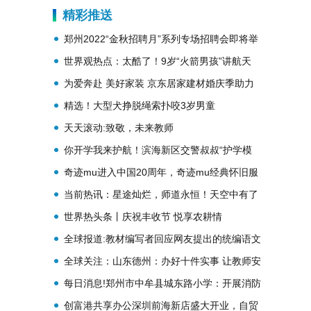
就业创业
精彩推送
郑州2022“金秋招聘月”系列专场招聘会即将举
行
世界观热点：太酷了！9岁“火箭男孩”讲航天
课，造火箭模型
为爱奔赴 美好家装 京东居家建材婚庆季助力
消费者畅想美好婚姻生活
精选！大型犬挣脱绳索扑咬3岁男童
天天滚动:致敬，未来教师
你开学我来护航！滨海新区交警叔叔“护学模
式”准时开启
奇迹mu进入中国20周年，奇迹mu经典怀旧服
终于来了
当前热讯：星途灿烂，师道永恒！天空中有了
一颗“上海师大星”
世界热头条丨庆祝丰收节 悦享农耕情
全球报道:教材编写者回应网友提出的统编语文
教材《刘胡兰》一文中相关表述问题
全球关注：山东德州：办好十件实事 让教师安
业乐业
每日消息!郑州市中牟县城东路小学：开展消防
灭火演练 提高师生安全意识
创富港共享办公深圳前海新店盛大开业，自贸