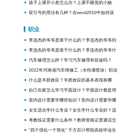
办中小学学位补贴申请方法
孩子上课开小差怎么办？上课不睡觉的小秘
诀？
双引号的用法有几种？在word2010中如何设
置加宽字符间距？
职业
李连杰的爷爷是谁干什么的？李连杰的爷爷到
底是谁？
李连杰的爷爷是谁干什么的？李连杰的爷爷什
么身份？
汽车修理怎么样？学习汽车修理有前途吗？
2022年河南省汽车维修工（水性漆喷涂）职业
技能竞赛圆满落幕
什么是羊群效应？羊群效应的基本表现有哪
些？
自己在家怎么学习平面设计？平面设计都是用
哪些软件？
室内设计需要学哪些知识？室内设计需要学哪
些软件？
女生适合学什么专业？女生学什么专业好？适
合女生的八大专业
考教练证需要什么条件？教师资格证普通话怎
么考？
“四个强化一个简化” 千方百计帮助高校毕业生