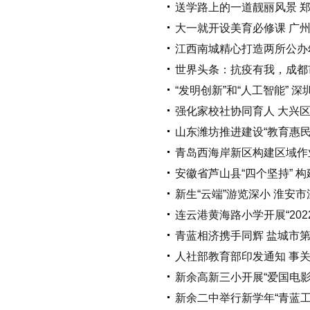
送学路上的一道靓丽风景 
大一就开设美育必修课 广州
江西南城精心打造两所公办幼
世界头条：抗疫有我，成都
“发明创新”和“人工智能”
强化家校社协同育人 大兴
山东潍坊推进建设“教育惠民
青岛西海岸新区构建区域作
安徽省芦山县“四个坚持” 
新生“云端”游览深小 淮安
连云港黄海路小学开展“20
青蓝相济携手同辉 盐城市
人社部教育部印发通知 事
新余高新三小开展“爱国电
新余二中举行新学年“青蓝