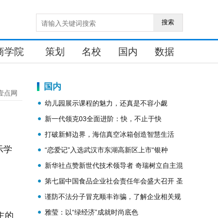
搜索
商学院
策划
名校
国内
数据
国内
壹点网
幼儿园展示课程的魅力，还真是不容小觑
新一代领克03全面进阶：快，不止于快
打破新鲜边界，海信真空冰箱创造智慧生活
示学
“恋爱记”入选武汉市东湖高新区上市“银种
子”企业名录
新华社点赞新世代技术领导者 奇瑞树立自主混
动新标杆
第七届中国食品企业社会责任年会盛大召开 圣
元获奖
谨防不法分子冒充顺丰诈骗，了解企业相关规
则很重要
雅莹：以“绿经济”成就时尚底色
主的