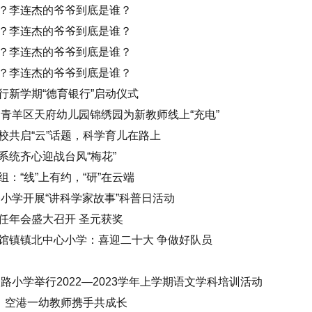
？李连杰的爷爷到底是谁？
？李连杰的爷爷到底是谁？
？李连杰的爷爷到底是谁？
？李连杰的爷爷到底是谁？
行新学期“德育银行”启动仪式
青羊区天府幼儿园锦绣园为新教师线上“充电”
校共启“云”话题，科学育儿在路上
系统齐心迎战台风“梅花”
：“线”上有约，“研”在云端
小学开展“讲科学家故事”科普日活动
任年会盛大召开 圣元获奖
馆镇镇北中心小学：喜迎二十大 争做好队员
路小学举行2022—2023学年上学期语文学科培训活动
研，空港一幼教师携手共成长