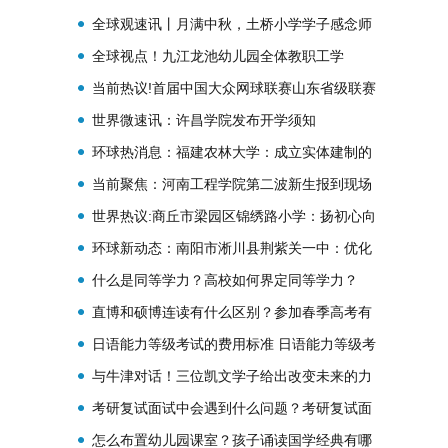
期社团辅导老师和学生双向选择大会
全球观速讯丨月满中秋，土桥小学学子感念师
恩！
全球视点！九江龙池幼儿园全体教职工学
在“云”端，“疫”起成长
当前热议!首届中国大众网球联赛山东省级联赛
暨山东省第十二届全民健身运动会网球比赛举
世界微速讯：许昌学院发布开学须知
行
环球热消息：福建农林大学：成立实体建制的
乡村振兴学院
当前聚焦：河南工程学院第二波新生报到现场
直击
世界热议:商丘市梁园区锦绣路小学：扬初心向
党 育桃李芬芳
环球新动态：南阳市淅川县荆紫关一中：优化
室内环境 净化师生心灵
什么是同等学力？高校如何界定同等学力？
直博和硕博连读有什么区别？参加春季高考有
什么好处？
日语能力等级考试的费用标准 日语能力等级考
试的报名要求
与牛津对话！三位凯文学子给出改变未来的力
量
考研复试面试中会遇到什么问题？考研复试面
试常见5类问题
怎么布置幼儿园课室？孩子诵读国学经典有哪