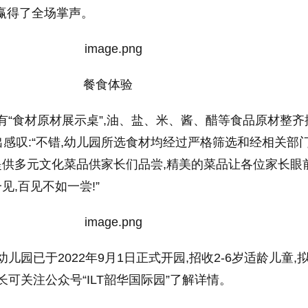
赢得了全场掌声。
餐食体验
设有“食材原材展示桌”,油、盐、米、酱、醋等食品原材整齐
感叹:“不错,幼儿园所选食材均经过严格筛选和经相关部
天提供多元文化菜品供家长们品尝,精美的菜品让各位家长眼
见,百见不如一尝!”
幼儿园已于2022年9月1日正式开园,招收2-6岁适龄儿童,
长可关注公众号“ILT韶华国际园”了解详情。