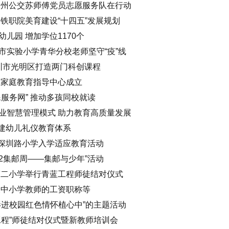
郑州公交苏师傅党员志愿服务队在行动
铁职院美育建设“十四五”发展规划
儿园 增加学位1170个
市实验小学青华分校老师坚守“疫”线
 深圳市光明区打造两门科创课程
区家庭教育指导中心成立
服务网” 推动多孩同校就读
业智慧管理模式 助力教育高质量发展
构建幼儿礼仪教育体系
市深圳路小学入学适应教育活动
22集邮周——集邮与少年”活动
第二小学举行青蓝工程师徒结对仪式
关中小学教师的工资职称等
影进校园红色情怀植心中”的主题活动
工程”师徒结对仪式暨新教师培训会