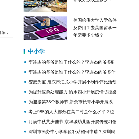
美国哈佛大学入学条件
及费用？去英国留学一
责编：
年需要多少钱？
中小学
李连杰的爷爷是谁干什么的？李连杰的爷爷到
底是谁？
李连杰的爷爷是谁干什么的？李连杰的爷爷什
么身份？
变废为宝 启东市汇龙小学开展小制作评比活动
为提升应急处理能力 渝水四小开展疫情防控桌
面推演活动
为迎接第38个教师节 新余市长青小学开展系
列活动
考上985的人大部分在高二时是什么水平？也
是保底985的水平吗？
月满中秋共庆佳节 京华城幼儿园开展传统习俗
文化体验活动
深圳市民办中小学学位补贴如何申请？深圳民