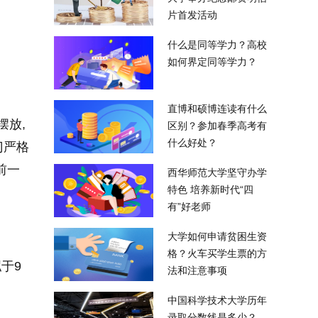
片首发活动
什么是同等学力？高校
如何界定同等学力？
直博和硕博连读有什么
摆放,
区别？参加春季高考有
什么好处？
门严格
前一
西华师范大学坚守办学
特色 培养新时代“四
有”好老师
大学如何申请贫困生资
格？火车买学生票的方
拟于9
法和注意事项
中国科学技术大学历年
录取分数线是多少？