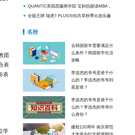
QUANTIC美国昆藤商学院 宝妈也能读MBA，
附上一份理想职业清单
全能王牌 瑞虎7 PLUS与你共享秋季出游乐趣
名校
去韩国留学需要满足什
么条件？韩国留学生活
教团
攻略
合表
李连杰的爷爷是谁干什
纷表
么的？李连杰的爷爷到
底是谁？
李连杰的爷爷是谁干什
么的？李连杰的爷爷什
么身份？
建校120周年 南京师范
每位学
大学举办纪念邮资明信