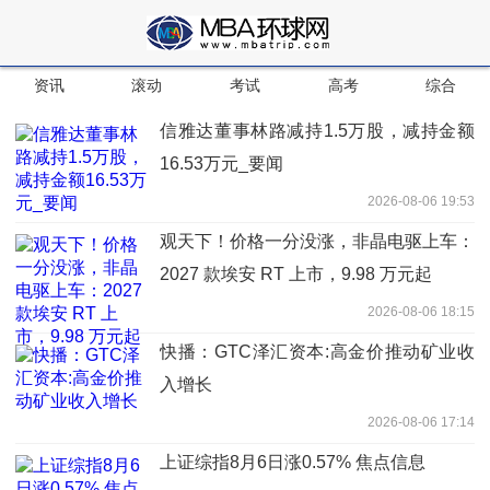
资讯
滚动
考试
高考
综合
信雅达董事林路减持1.5万股，减持金额
16.53万元_要闻
2026-08-06 19:53
观天下！价格一分没涨，非晶电驱上车：
2027 款埃安 RT 上市，9.98 万元起
2026-08-06 18:15
快播：GTC泽汇资本:高金价推动矿业收
入增长
2026-08-06 17:14
上证综指8月6日涨0.57% 焦点信息