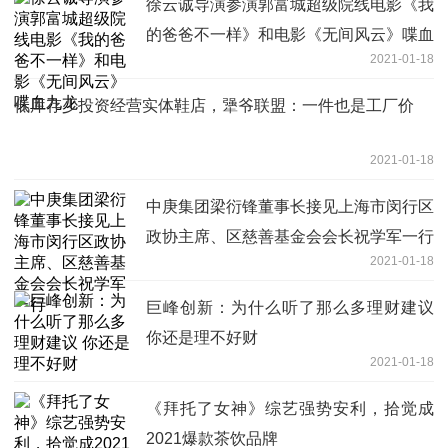
徐云诚导演参演郭富城超级院线电影《我
的爸爸不一样》和电影《无间风云》喋血
2021-01-18
九龙
低库存少投资经营实体鞋店，犟爷联盟：一件也是工厂价
2021-01-18
中庚集团梁衍锋董事长接见上海市闵行区
政协主席、区慈善基金会会长祝学军一行
2021-01-18
巨峰创新：为什么听了那么多理财建议
你还是理不好财
2021-01-18
《拜托了女神》综艺强势安利，拾觉成
2021爆款茶饮品牌